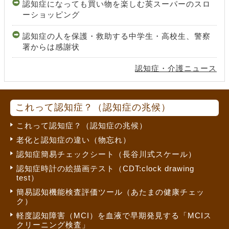
認知症になっても買い物を楽しむ英スーパーのスロ
ーショッピング
認知症の人を保護・救助する中学生・高校生、警察
署からは感謝状
認知症・介護ニュース
これって認知症？（認知症の兆候）
これって認知症？（認知症の兆候）
老化と認知症の違い（物忘れ）
認知症簡易チェックシート（長谷川式スケール）
認知症時計の絵描画テスト（CDT:clock drawing
test）
簡易認知機能検査評価ツール（あたまの健康チェッ
ク）
軽度認知障害（MCI）を血液で早期発見する「MCIス
クリーニング検査」