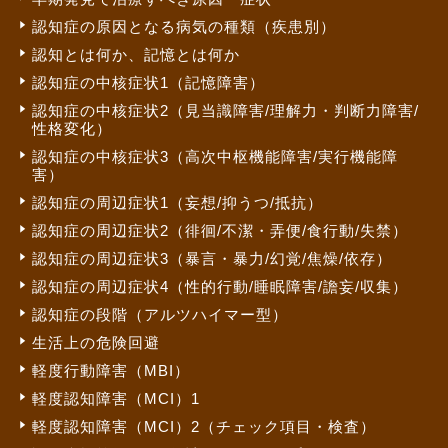
認知症の原因となる病気の種類（疾患別）
認知とは何か、記憶とは何か
認知症の中核症状1（記憶障害）
認知症の中核症状2（見当識障害/理解力・判断力障害/
性格変化）
認知症の中核症状3（高次中枢機能障害/実行機能障
害）
認知症の周辺症状1（妄想/抑うつ/抵抗）
認知症の周辺症状2（徘徊/不潔・弄便/食行動/失禁）
認知症の周辺症状3（暴言・暴力/幻覚/焦燥/依存）
認知症の周辺症状4（性的行動/睡眠障害/譫妄/収集）
認知症の段階（アルツハイマー型）
生活上の危険回避
軽度行動障害（MBI）
軽度認知障害（MCI）1
軽度認知障害（MCI）2（チェック項目・検査）