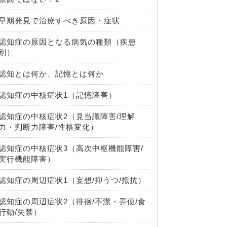
早期発見で治療すべき原因・症状
認知症の原因となる病気の種類（疾患
別）
認知とは何か、記憶とは何か
認知症の中核症状1（記憶障害）
認知症の中核症状2（見当識障害/理解
力・判断力障害/性格変化）
認知症の中核症状3（高次中枢機能障害/
実行機能障害）
認知症の周辺症状1（妄想/抑うつ/抵抗）
認知症の周辺症状2（徘徊/不潔・弄便/食
行動/失禁）