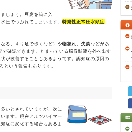
みましょう。豆腐を箱に入
は水圧でつぶれてしまいます。
特発性正常圧水頭症
くなる、すり足で歩くなど）や
物忘れ
、
失禁
などがあ
査で確認できます。たまっている脳脊髄液を外へ出す
症状が改善することもあるようです。認知症の原因の
あるという報告もあります。
番多いとされていますが、次に
ています。現在アルツハイマー
認知症に変化する場合もあるよ