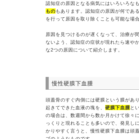
認知症の原因となる病気にはいろいろな
もの
もあります。認知症の原因が何であ
を行って原因を取り除くことも可能な場
原因を見つけるのが遅くなって、治療が
ないよう、認知症の症状が現れたら速や
な2つの原因について紹介します。
慢性硬膜下血腫
頭蓋骨のすぐ内側には硬膜という膜があ
起きてできた血液の塊を、
硬膜下血腫
と
の場合は、数週間から数か月かけて徐々
っくりと現れることも多いので、発見し
かりやすく言うと、慢性硬膜下血腫は頭
ブのようなものです。