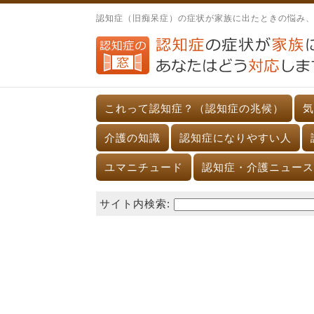
認知症（旧痴呆症）の症状が家族に出たときの悩み
これって認知症？（認知症の兆候）
気
介護の知識
認知症になりやすい人
ユマニチュード
認知症・介護ニュース
サイト内検索: