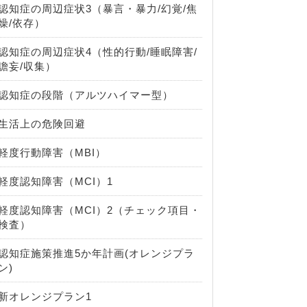
認知症の周辺症状3（暴言・暴力/幻覚/焦
燥/依存）
認知症の周辺症状4（性的行動/睡眠障害/
譫妄/収集）
認知症の段階（アルツハイマー型）
生活上の危険回避
軽度行動障害（MBI）
軽度認知障害（MCI）1
軽度認知障害（MCI）2（チェック項目・
検査）
認知症施策推進5か年計画(オレンジプラ
ン)
新オレンジプラン1