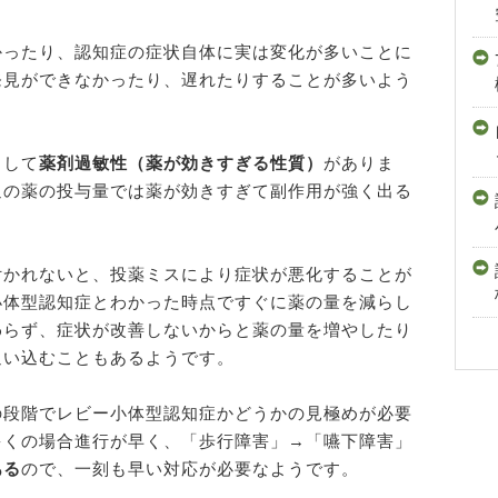
かったり、認知症の症状自体に実は変化が多いことに
発見ができなかったり、遅れたりすることが多いよう
として
薬剤過敏性（薬が効きすぎる性質）
がありま
通の薬の投与量では薬が効きすぎて副作用が強く出る
付かれないと、投薬ミスにより症状が悪化することが
小体型認知症とわかった時点ですぐに薬の量を減らし
わらず、症状が改善しないからと薬の量を増やしたり
追い込むこともあるようです。
の段階でレビー小体型認知症かどうかの見極めが必要
多くの場合進行が早く、「歩行障害」→「嚥下障害」
ある
ので、一刻も早い対応が必要なようです。