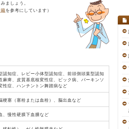
てみましょう。
書籍
を参考にしています）
型認知症、レビー小体型認知症、前頭側頭葉型認知
性麻痺、皮質基底核変性症、ピック病、パーキンソ
変性症、ハンチントン舞踏病など
脳梗塞（塞栓または血栓）、脳出血など
血、慢性硬膜下血腫など
、移転性）、がん性髄膜炎など