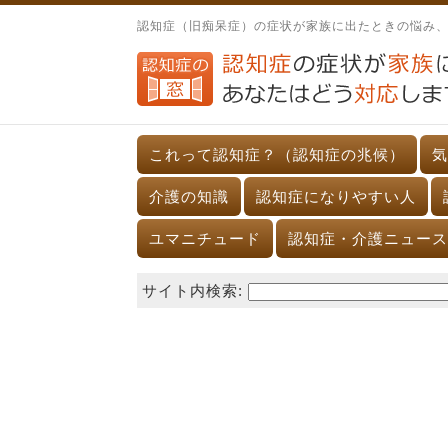
認知症（旧痴呆症）の症状が家族に出たときの悩み
これって認知症？（認知症の兆候）
気
介護の知識
認知症になりやすい人
ユマニチュード
認知症・介護ニュース
サイト内検索: