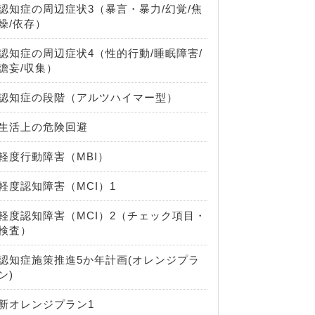
認知症の周辺症状3（暴言・暴力/幻覚/焦
燥/依存）
認知症の周辺症状4（性的行動/睡眠障害/
譫妄/収集）
認知症の段階（アルツハイマー型）
生活上の危険回避
軽度行動障害（MBI）
軽度認知障害（MCI）1
軽度認知障害（MCI）2（チェック項目・
検査）
認知症施策推進5か年計画(オレンジプラ
ン)
新オレンジプラン1