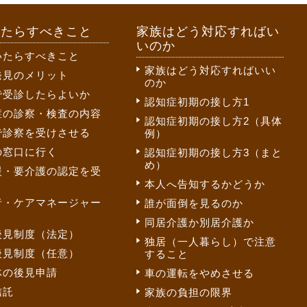
いたらすべきこと
家族はどう対応すればい
いのか
いたらすべきこと
家族はどう対応すればいい
発見のメリット
のか
で受診したらよいか
認知症初期の接し方1
症の診察・検査の内容
認知症初期の接し方2（具体
で診察を受けさせる
例）
の窓口に行く
認知症初期の接し方3（まと
め）
援・要介護の認定を受
本人へ告知するかどうか
者・ケアマネージャー
誰が面倒を見るのか
同居介護か別居介護か
後見制度（法定）
独居（一人暮らし）で注意
後見制度（任意）
すること
体の後見申請
車の運転をやめさせる
信託
家族の負担の限界