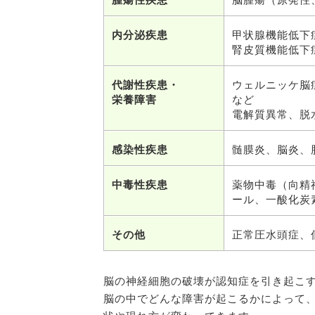
内分泌疾患
甲状腺機能低下
腎皮質機能低下
代謝性疾患・
ウェルニッケ脳
栄養障害
など
電解質異常、脱
感染性疾患
髄膜炎、脳炎、
中毒性疾患
薬物中毒（向精
ール、一酸化炭
その他
正常圧水頭症、
脳の神経細胞の破壊が認知症を引き起こ
脳の中でどんな障害が起こるかによって