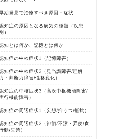
早期発見で治療すべき原因・症状
認知症の原因となる病気の種類（疾患
別）
認知とは何か、記憶とは何か
認知症の中核症状1（記憶障害）
認知症の中核症状2（見当識障害/理解
力・判断力障害/性格変化）
認知症の中核症状3（高次中枢機能障害/
実行機能障害）
認知症の周辺症状1（妄想/抑うつ/抵抗）
認知症の周辺症状2（徘徊/不潔・弄便/食
行動/失禁）