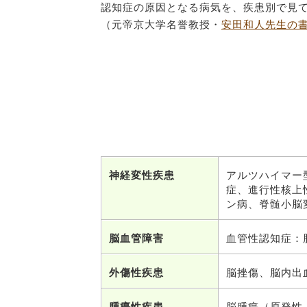
認知症の原因となる病気を、疾患別で見
（元帝京大学名誉教授・
安田和人先生の
神経変性疾患
アルツハイマー
症、進行性核上
ン病、脊髄小脳
脳血管障害
血管性認知症：
外傷性疾患
脳挫傷、脳内出
腫瘍性疾患
脳腫瘍（原発性