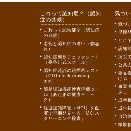
これって認知症？（認知
気づ
症の兆候）
気づ
これって認知症？（認知症
早期
の兆候）
どこ
老化と認知症の違い（物忘
認知
れ）
病院
認知症簡易チェックシート
（長谷川式スケール）
公共
認知症時計の絵描画テスト
要支
（CDT:clock drawing
ける
test）
事業
簡易認知機能検査評価ツー
探し
ル（あたまの健康チェッ
ク）
成年
軽度認知障害（MCI）を血
成年
液で早期発見する「MCIス
自治
クリーニング検査」
家族