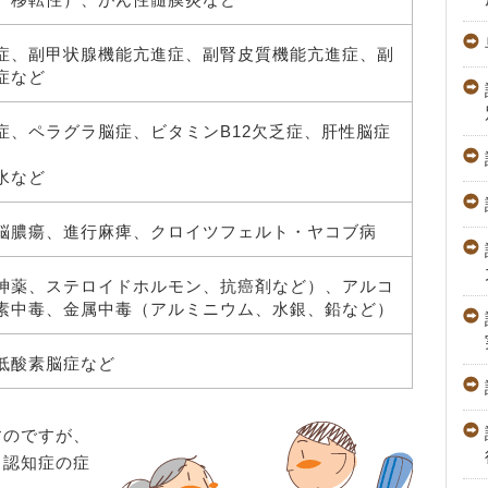
症、副甲状腺機能亢進症、副腎皮質機能亢進症、副
症など
症、ペラグラ脳症、ビタミンB12欠乏症、肝性脳症
水など
脳膿瘍、進行麻痺、クロイツフェルト・ヤコブ病
神薬、ステロイドホルモン、抗癌剤など）、アルコ
素中毒、金属中毒（アルミニウム、水銀、鉛など）
低酸素脳症など
すのですが、
、認知症の症