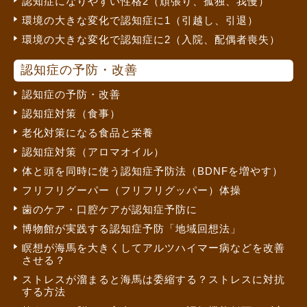
認知症になりやすい性格2（頑張り、孤独、我慢）
環境の大きな変化で認知症に1（引越し、引退）
環境の大きな変化で認知症に2（入院、配偶者喪失）
認知症の予防・改善
認知症の予防・改善
認知症対策（食事）
老化対策になる食品と栄養
認知症対策（アロマオイル）
体と頭を同時に使う認知症予防法（BDNFを増やす）
フリフリグーパー（フリフリグッパー）体操
歯のケア・口腔ケアが認知症予防に
博物館が実践する認知症予防「地域回想法」
瞑想が海馬を大きくしてアルツハイマー病などを改善
させる？
ストレスが溜まると海馬は委縮する？ストレスに対抗
する方法