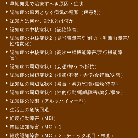
早期発見で治療すべき原因・症状
認知症の原因となる病気の種類（疾患別）
認知とは何か、記憶とは何か
認知症の中核症状1（記憶障害）
認知症の中核症状2（見当識障害/理解力・判断力障害/
性格変化）
認知症の中核症状3（高次中枢機能障害/実行機能障
害）
認知症の周辺症状1（妄想/抑うつ/抵抗）
認知症の周辺症状2（徘徊/不潔・弄便/食行動/失禁）
認知症の周辺症状3（暴言・暴力/幻覚/焦燥/依存）
認知症の周辺症状4（性的行動/睡眠障害/譫妄/収集）
認知症の段階（アルツハイマー型）
生活上の危険回避
軽度行動障害（MBI）
軽度認知障害（MCI）1
軽度認知障害（MCI）2（チェック項目・検査）