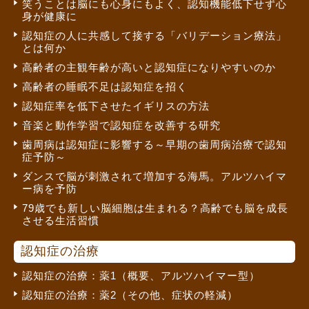
笑うことは脳にも心身にもよく、認知機能低下せず心
身が健康に
認知症の人に共感して接する「バリデーション療法」
とは何か
高齢者の主観年齢が高いと認知症になりやすいのか
高齢者の睡眠不足は認知症を招く
認知症率を低下させたイギリスの方法
音楽と動作学習で認知症を改善する研究
歯周病は認知症に影響する～早期の歯周病治療で認知
症予防～
ダンスで脳が刺激されて増加する海馬。アルツハイマ
ー病を予防
79歳でも新しい脳細胞は生まれる？高齢でも脳を成長
させる生活習慣
認知症の治療
認知症の治療：薬1（概要、アルツハイマー型）
認知症の治療：薬2（その他、症状の軽減）