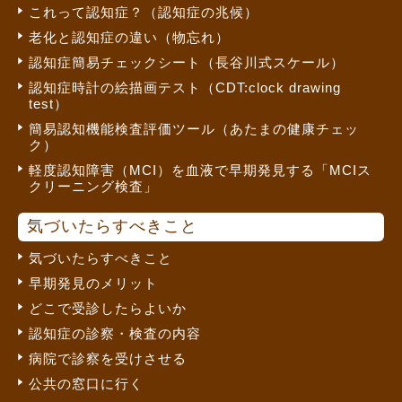
これって認知症？（認知症の兆候）
老化と認知症の違い（物忘れ）
認知症簡易チェックシート（長谷川式スケール）
認知症時計の絵描画テスト（CDT:clock drawing
test）
簡易認知機能検査評価ツール（あたまの健康チェッ
ク）
軽度認知障害（MCI）を血液で早期発見する「MCIス
クリーニング検査」
気づいたらすべきこと
気づいたらすべきこと
早期発見のメリット
どこで受診したらよいか
認知症の診察・検査の内容
病院で診察を受けさせる
公共の窓口に行く