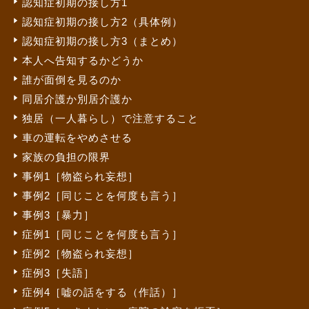
認知症初期の接し方1
認知症初期の接し方2（具体例）
認知症初期の接し方3（まとめ）
本人へ告知するかどうか
誰が面倒を見るのか
同居介護か別居介護か
独居（一人暮らし）で注意すること
車の運転をやめさせる
家族の負担の限界
事例1［物盗られ妄想］
事例2［同じことを何度も言う］
事例3［暴力］
症例1［同じことを何度も言う］
症例2［物盗られ妄想］
症例3［失語］
症例4［嘘の話をする（作話）］