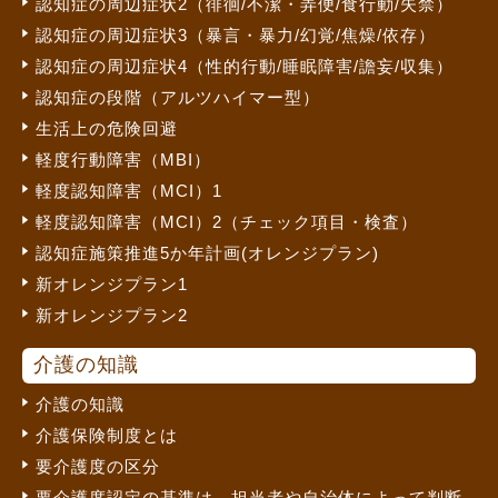
認知症の周辺症状2（徘徊/不潔・弄便/食行動/失禁）
認知症の周辺症状3（暴言・暴力/幻覚/焦燥/依存）
認知症の周辺症状4（性的行動/睡眠障害/譫妄/収集）
認知症の段階（アルツハイマー型）
生活上の危険回避
軽度行動障害（MBI）
軽度認知障害（MCI）1
軽度認知障害（MCI）2（チェック項目・検査）
認知症施策推進5か年計画(オレンジプラン)
新オレンジプラン1
新オレンジプラン2
介護の知識
介護の知識
介護保険制度とは
要介護度の区分
要介護度認定の基準は、担当者や自治体によって判断