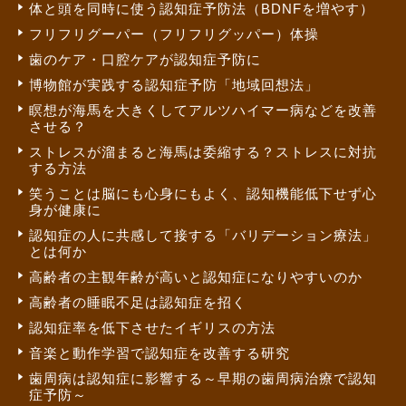
体と頭を同時に使う認知症予防法（BDNFを増やす）
フリフリグーパー（フリフリグッパー）体操
歯のケア・口腔ケアが認知症予防に
博物館が実践する認知症予防「地域回想法」
瞑想が海馬を大きくしてアルツハイマー病などを改善
させる？
ストレスが溜まると海馬は委縮する？ストレスに対抗
する方法
笑うことは脳にも心身にもよく、認知機能低下せず心
身が健康に
認知症の人に共感して接する「バリデーション療法」
とは何か
高齢者の主観年齢が高いと認知症になりやすいのか
高齢者の睡眠不足は認知症を招く
認知症率を低下させたイギリスの方法
音楽と動作学習で認知症を改善する研究
歯周病は認知症に影響する～早期の歯周病治療で認知
症予防～