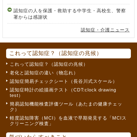
認知症の人を保護・救助する中学生・高校生、警察
署からは感謝状
認知症・介護ニュース
これって認知症？（認知症の兆候）
これって認知症？（認知症の兆候）
老化と認知症の違い（物忘れ）
認知症簡易チェックシート（長谷川式スケール）
認知症時計の絵描画テスト（CDT:clock drawing
test）
簡易認知機能検査評価ツール（あたまの健康チェッ
ク）
軽度認知障害（MCI）を血液で早期発見する「MCIス
クリーニング検査」
気づいたらすべきこと