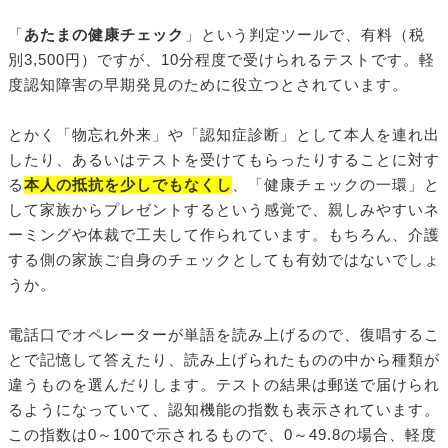
「
あたまの健康チェック
」という判定ツールで、有料（税
別3,500円）ですが、10分程度で受けられるテストです。軽
度認知障害の早期発見のために役立つとされています。
とかく「物忘れ外来」や「認知症診断」として本人を連れ出
したり、あるいはテストを受けてもらったりすることに対す
る
本人の抵抗を少しでもなくし
、「健康チェックの一環」と
して家族からプレゼントするという感覚で、親しみやすいネ
ーミングや体裁で工夫して作られています。もちろん、介護
する側の家族ご自身のチェックとしても有効ではないでしょ
うか。
電話口でオペレーターが単語を読み上げるので、復唱するこ
とで記憶して答えたり、読み上げられたものの中から種類が
違うものを選んだりします。テストの結果は郵送で届けられ
るようになっていて、認知機能の指数も表示されています。
この指数は0～100で示されるもので、0～49.8の場合、軽度