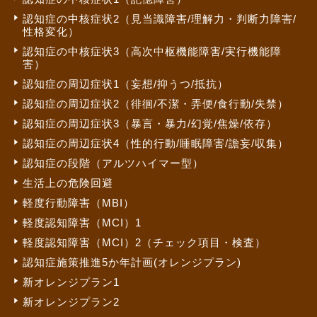
認知症の中核症状2（見当識障害/理解力・判断力障害/
性格変化）
認知症の中核症状3（高次中枢機能障害/実行機能障
害）
認知症の周辺症状1（妄想/抑うつ/抵抗）
認知症の周辺症状2（徘徊/不潔・弄便/食行動/失禁）
認知症の周辺症状3（暴言・暴力/幻覚/焦燥/依存）
認知症の周辺症状4（性的行動/睡眠障害/譫妄/収集）
認知症の段階（アルツハイマー型）
生活上の危険回避
軽度行動障害（MBI）
軽度認知障害（MCI）1
軽度認知障害（MCI）2（チェック項目・検査）
認知症施策推進5か年計画(オレンジプラン)
新オレンジプラン1
新オレンジプラン2