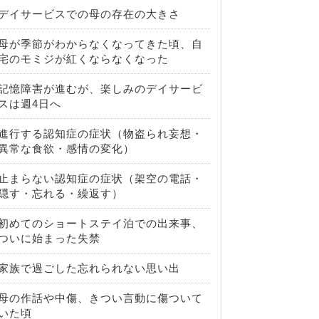
デイサービスでの母の存在の大きさ
母が季節がわからなくなってきた頃、自
宅のモミジが紅くならなくなった
記憶障害が進むが、楽しみのデイサービ
スは週4日へ
進行する認知症の症状（物盗られ妄想・
異常な食欲・感情の変化）
止まらない認知症の症状（架空の電話・
隠す・忘れる・繰返す）
初めてのショートステイ泊での出来事、
ついに始まった失禁
家族で過ごした忘れられない思い出
母の作話や中傷、きつい言動に傷ついて
いた頃