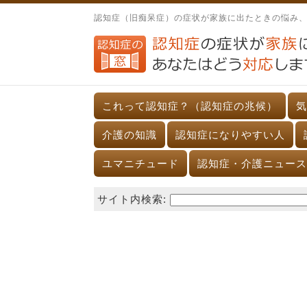
認知症（旧痴呆症）の症状が家族に出たときの悩み
これって認知症？（認知症の兆候）
気
介護の知識
認知症になりやすい人
ユマニチュード
認知症・介護ニュース
サイト内検索: