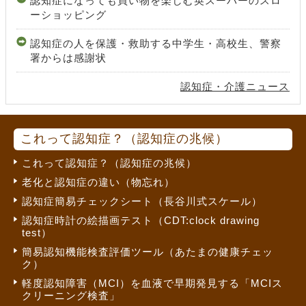
認知症になっても買い物を楽しむ英スーパーのスロ
ーショッピング
認知症の人を保護・救助する中学生・高校生、警察
署からは感謝状
認知症・介護ニュース
これって認知症？（認知症の兆候）
これって認知症？（認知症の兆候）
老化と認知症の違い（物忘れ）
認知症簡易チェックシート（長谷川式スケール）
認知症時計の絵描画テスト（CDT:clock drawing
test）
簡易認知機能検査評価ツール（あたまの健康チェッ
ク）
軽度認知障害（MCI）を血液で早期発見する「MCIス
クリーニング検査」