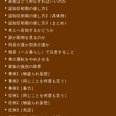
家族はどう対応すればいいのか
認知症初期の接し方1
認知症初期の接し方2（具体例）
認知症初期の接し方3（まとめ）
本人へ告知するかどうか
誰が面倒を見るのか
同居介護か別居介護か
独居（一人暮らし）で注意すること
車の運転をやめさせる
家族の負担の限界
事例1［物盗られ妄想］
事例2［同じことを何度も言う］
事例3［暴力］
症例1［同じことを何度も言う］
症例2［物盗られ妄想］
症例3［失語］