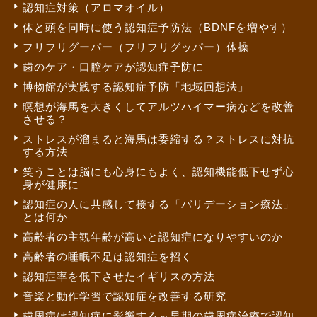
認知症対策（アロマオイル）
体と頭を同時に使う認知症予防法（BDNFを増やす）
フリフリグーパー（フリフリグッパー）体操
歯のケア・口腔ケアが認知症予防に
博物館が実践する認知症予防「地域回想法」
瞑想が海馬を大きくしてアルツハイマー病などを改善
させる？
ストレスが溜まると海馬は委縮する？ストレスに対抗
する方法
笑うことは脳にも心身にもよく、認知機能低下せず心
身が健康に
認知症の人に共感して接する「バリデーション療法」
とは何か
高齢者の主観年齢が高いと認知症になりやすいのか
高齢者の睡眠不足は認知症を招く
認知症率を低下させたイギリスの方法
音楽と動作学習で認知症を改善する研究
歯周病は認知症に影響する～早期の歯周病治療で認知