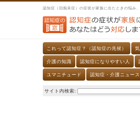
認知症（旧痴呆症）の症状が家族に出たときの悩み
これって認知症？（認知症の兆候）
気
介護の知識
認知症になりやすい人
ユマニチュード
認知症・介護ニュース
サイト内検索: