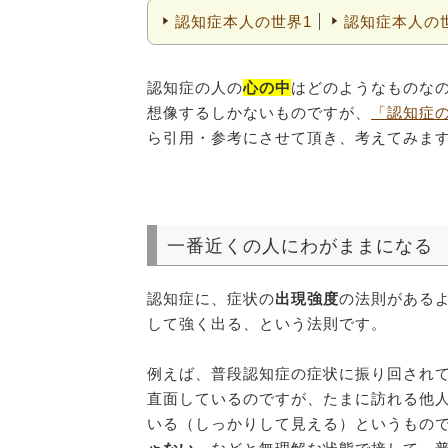
認知症本人の世界1
認知症本人の
認知症の人の
心の中
はどのようなものな
想像するしかないものですが、
「認知症
ら引用・参考にさせて頂き、考えてみま
一番近くの人にわがままになる
認知症に、症状の
出現強度
の法則がある
して強く出る、という法則です。
例えば、普段認知症の症状に振り回され
直面しているのですが、たまに訪れる他
いる（しっかりして見える）というもの