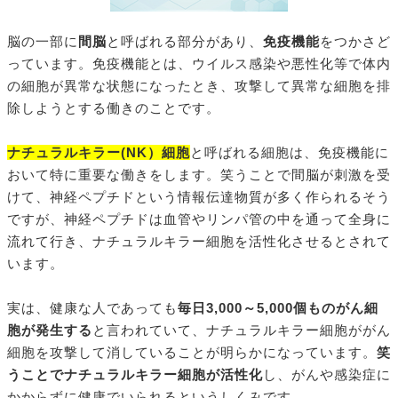
脳の一部に
間脳
と呼ばれる部分があり、
免疫機能
をつかさど
っています。免疫機能とは、ウイルス感染や悪性化等で体内
の細胞が異常な状態になったとき、攻撃して異常な細胞を排
除しようとする働きのことです。
ナチュラルキラー(NK）細胞
と呼ばれる細胞は、免疫機能に
おいて特に重要な働きをします。笑うことで間脳が刺激を受
けて、神経ペプチドという情報伝達物質が多く作られるそう
ですが、神経ペプチドは血管やリンパ管の中を通って全身に
流れて行き、ナチュラルキラー細胞を活性化させるとされて
います。
実は、健康な人であっても
毎日3,000～5,000個ものがん細
胞が発生する
と言われていて、ナチュラルキラー細胞ががん
細胞を攻撃して消していることが明らかになっています。
笑
うことでナチュラルキラー細胞が活性化
し、がんや感染症に
かからずに健康でいられるというしくみです。