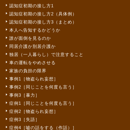
認知症初期の接し方1
認知症初期の接し方2（具体例）
認知症初期の接し方3（まとめ）
本人へ告知するかどうか
誰が面倒を見るのか
同居介護か別居介護か
独居（一人暮らし）で注意すること
車の運転をやめさせる
家族の負担の限界
事例1［物盗られ妄想］
事例2［同じことを何度も言う］
事例3［暴力］
症例1［同じことを何度も言う］
症例2［物盗られ妄想］
症例3［失語］
症例4［嘘の話をする（作話）］