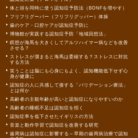
体と頭を同時に使う認知症予防法（BDNFを増やす）
フリフリグーパー（フリフリグッパー）体操
歯のケア・口腔ケアが認知症予防に
博物館が実践する認知症予防「地域回想法」
瞑想が海馬を大きくしてアルツハイマー病などを改善
させる？
ストレスが溜まると海馬は委縮する？ストレスに対抗
する方法
笑うことは脳にも心身にもよく、認知機能低下せず心
身が健康に
認知症の人に共感して接する「バリデーション療法」
とは何か
高齢者の主観年齢が高いと認知症になりやすいのか
高齢者の睡眠不足は認知症を招く
認知症率を低下させたイギリスの方法
音楽と動作学習で認知症を改善する研究
歯周病は認知症に影響する～早期の歯周病治療で認知