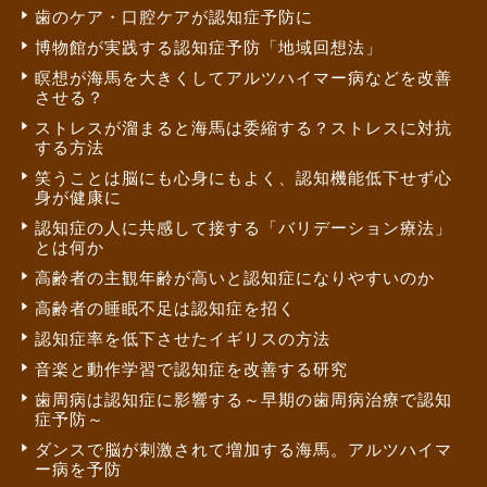
歯のケア・口腔ケアが認知症予防に
博物館が実践する認知症予防「地域回想法」
瞑想が海馬を大きくしてアルツハイマー病などを改善
させる？
ストレスが溜まると海馬は委縮する？ストレスに対抗
する方法
笑うことは脳にも心身にもよく、認知機能低下せず心
身が健康に
認知症の人に共感して接する「バリデーション療法」
とは何か
高齢者の主観年齢が高いと認知症になりやすいのか
高齢者の睡眠不足は認知症を招く
認知症率を低下させたイギリスの方法
音楽と動作学習で認知症を改善する研究
歯周病は認知症に影響する～早期の歯周病治療で認知
症予防～
ダンスで脳が刺激されて増加する海馬。アルツハイマ
ー病を予防