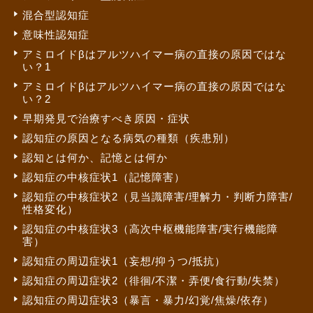
混合型認知症
意味性認知症
アミロイドβはアルツハイマー病の直接の原因ではな
い？1
アミロイドβはアルツハイマー病の直接の原因ではな
い？2
早期発見で治療すべき原因・症状
認知症の原因となる病気の種類（疾患別）
認知とは何か、記憶とは何か
認知症の中核症状1（記憶障害）
認知症の中核症状2（見当識障害/理解力・判断力障害/
性格変化）
認知症の中核症状3（高次中枢機能障害/実行機能障
害）
認知症の周辺症状1（妄想/抑うつ/抵抗）
認知症の周辺症状2（徘徊/不潔・弄便/食行動/失禁）
認知症の周辺症状3（暴言・暴力/幻覚/焦燥/依存）