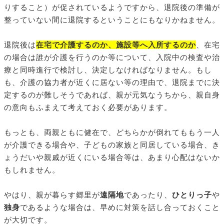
りすること）が促されているようですから、退院後の準備が
整っていない間に退院するということにもなりかねません。
退院後は
在宅で介護するのか、施設等へ入所するのか
、在宅
の場合は誰が介護を行うのか等について、入院中の検査や治
療と同時進行で検討し、決定しなければなりません。もし
も、介護の協力者が近くに居ない等の理由で、退院までに決
定するのが難しそうであれば、親が元気なうちから、親自身
の意向もふまえて考えておく必要があります。
もっとも、両親ともに健在で、どちらかが倒れてももう一人
が介護できる場合や、子どもの家族と同居している場合、き
ょうだいや親戚が近くにいる場合等は、あまり心配はないか
もしれません。
やはり、親が暮らす郷里が
遠隔地
であったり、
ひとりっ子
や
独身
であるような場合は、早めに対策を話し合っておくこと
が大切です。