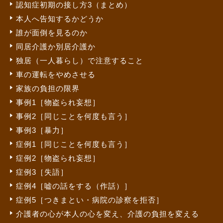
認知症初期の接し方3（まとめ）
本人へ告知するかどうか
誰が面倒を見るのか
同居介護か別居介護か
独居（一人暮らし）で注意すること
車の運転をやめさせる
家族の負担の限界
事例1［物盗られ妄想］
事例2［同じことを何度も言う］
事例3［暴力］
症例1［同じことを何度も言う］
症例2［物盗られ妄想］
症例3［失語］
症例4［嘘の話をする（作話）］
症例5［つきまとい・病院の診察を拒否］
介護者の心が本人の心を変え、介護の負担を変える