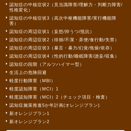
認知症の中核症状2（見当識障害/理解力・判断力障害/
性格変化）
認知症の中核症状3（高次中枢機能障害/実行機能障
害）
認知症の周辺症状1（妄想/抑うつ/抵抗）
認知症の周辺症状2（徘徊/不潔・弄便/食行動/失禁）
認知症の周辺症状3（暴言・暴力/幻覚/焦燥/依存）
認知症の周辺症状4（性的行動/睡眠障害/譫妄/収集）
認知症の段階（アルツハイマー型）
生活上の危険回避
軽度行動障害（MBI）
軽度認知障害（MCI）1
軽度認知障害（MCI）2（チェック項目・検査）
認知症施策推進5か年計画(オレンジプラン)
新オレンジプラン1
新オレンジプラン2