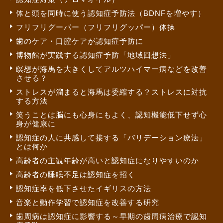
体と頭を同時に使う認知症予防法（BDNFを増やす）
フリフリグーパー（フリフリグッパー）体操
歯のケア・口腔ケアが認知症予防に
博物館が実践する認知症予防「地域回想法」
瞑想が海馬を大きくしてアルツハイマー病などを改善
させる？
ストレスが溜まると海馬は委縮する？ストレスに対抗
する方法
笑うことは脳にも心身にもよく、認知機能低下せず心
身が健康に
認知症の人に共感して接する「バリデーション療法」
とは何か
高齢者の主観年齢が高いと認知症になりやすいのか
高齢者の睡眠不足は認知症を招く
認知症率を低下させたイギリスの方法
音楽と動作学習で認知症を改善する研究
歯周病は認知症に影響する～早期の歯周病治療で認知