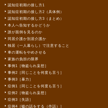
認知症初期の接し方1
認知症初期の接し方2（具体例）
認知症初期の接し方3（まとめ）
本人へ告知するかどうか
誰が面倒を見るのか
同居介護か別居介護か
独居（一人暮らし）で注意すること
車の運転をやめさせる
家族の負担の限界
事例1［物盗られ妄想］
事例2［同じことを何度も言う］
事例3［暴力］
症例1［同じことを何度も言う］
症例2［物盗られ妄想］
症例3［失語］
症例4［嘘の話をする（作話）］