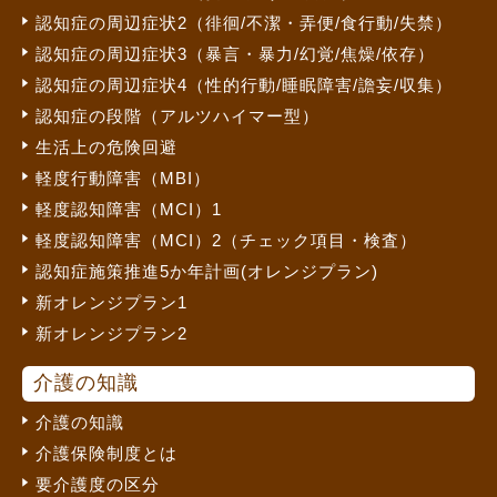
認知症の周辺症状2（徘徊/不潔・弄便/食行動/失禁）
認知症の周辺症状3（暴言・暴力/幻覚/焦燥/依存）
認知症の周辺症状4（性的行動/睡眠障害/譫妄/収集）
認知症の段階（アルツハイマー型）
生活上の危険回避
軽度行動障害（MBI）
軽度認知障害（MCI）1
軽度認知障害（MCI）2（チェック項目・検査）
認知症施策推進5か年計画(オレンジプラン)
新オレンジプラン1
新オレンジプラン2
介護の知識
介護の知識
介護保険制度とは
要介護度の区分