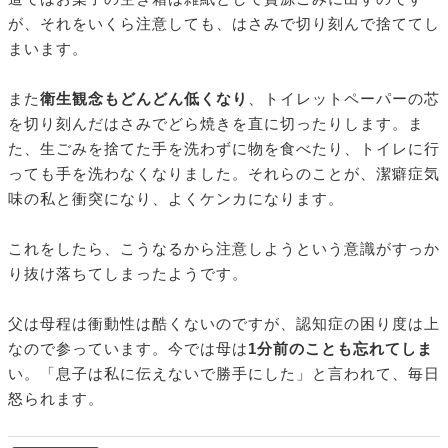
が、それをいくら注意しても、はさみで切り刻んで捨ててし
まいます。
また
衛生観念もどんどん低くなり
、トイレットペーパーの芯
を切り刻んだはさみでどら焼きを直に切ったりします。ま
た、生ごみを捨てた手を洗わずに物を食べたり、トイレに行
っても手を洗わなくなりました。それらのことが、潔癖症気
味の私と衝突になり、よくケンカになります。
これをしたら、こうなるから注意しようという意識がすっか
り抜け落ちてしまったようです。
父は母程は衝動性は酷くないのですが、認知症の困り度は上
なので参っています。今では母は
1分前のことも忘れてしま
い。「息子は私に伝えないで勝手にした」と言われて、毎日
怒られます。