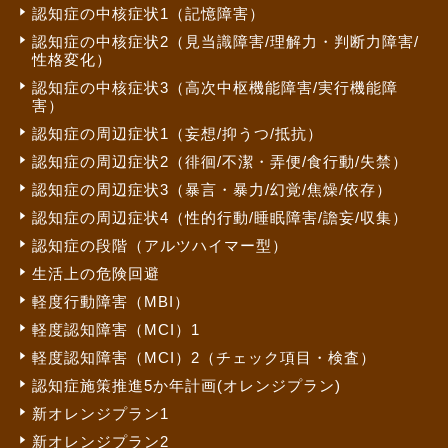
認知症の中核症状1（記憶障害）
認知症の中核症状2（見当識障害/理解力・判断力障害/
性格変化）
認知症の中核症状3（高次中枢機能障害/実行機能障
害）
認知症の周辺症状1（妄想/抑うつ/抵抗）
認知症の周辺症状2（徘徊/不潔・弄便/食行動/失禁）
認知症の周辺症状3（暴言・暴力/幻覚/焦燥/依存）
認知症の周辺症状4（性的行動/睡眠障害/譫妄/収集）
認知症の段階（アルツハイマー型）
生活上の危険回避
軽度行動障害（MBI）
軽度認知障害（MCI）1
軽度認知障害（MCI）2（チェック項目・検査）
認知症施策推進5か年計画(オレンジプラン)
新オレンジプラン1
新オレンジプラン2