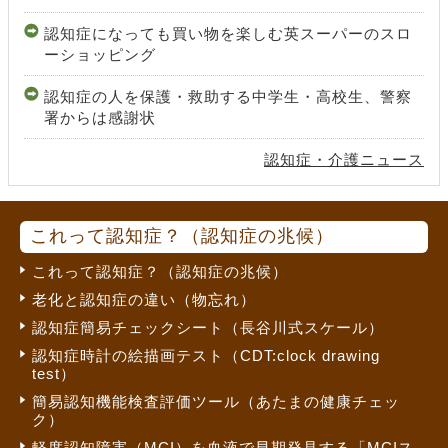
認知症になっても買い物を楽しむ英スーパーのスロ
ーショッピング
認知症の人を保護・救助する中学生・高校生、警察
署からは感謝状
認知症・介護ニュース
これって認知症？（認知症の兆候）
これって認知症？（認知症の兆候）
老化と認知症の違い（物忘れ）
認知症簡易チェックシート（長谷川式スケール）
認知症時計の絵描画テスト（CDT:clock drawing
test）
簡易認知機能検査評価ツール（あたまの健康チェッ
ク）
軽度認知障害（MCI）を血液で早期発見する「MCIス