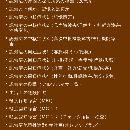
認知症の原因となる病気の種類（疾患別）
認知とは何か、記憶とは何か
認知症の中核症状1（記憶障害）
認知症の中核症状2（見当識障害/理解力・判断力障害/
性格変化）
認知症の中核症状3（高次中枢機能障害/実行機能障
害）
認知症の周辺症状1（妄想/抑うつ/抵抗）
認知症の周辺症状2（徘徊/不潔・弄便/食行動/失禁）
認知症の周辺症状3（暴言・暴力/幻覚/焦燥/依存）
認知症の周辺症状4（性的行動/睡眠障害/譫妄/収集）
認知症の段階（アルツハイマー型）
生活上の危険回避
軽度行動障害（MBI）
軽度認知障害（MCI）1
軽度認知障害（MCI）2（チェック項目・検査）
認知症施策推進5か年計画(オレンジプラン)