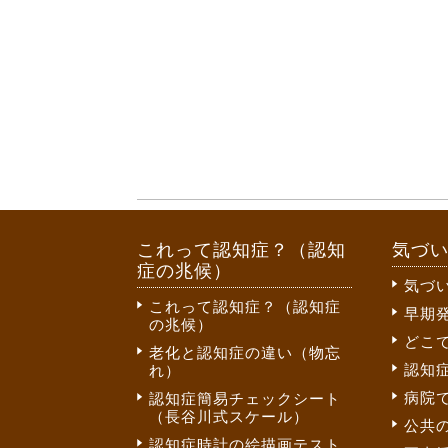
これって認知症？（認知
気づ
症の兆候）
気づ
これって認知症？（認知症
早期
の兆候）
どこ
老化と認知症の違い（物忘
認知
れ）
病院
認知症簡易チェックシート
（長谷川式スケール）
公共
認知症時計の絵描画テスト