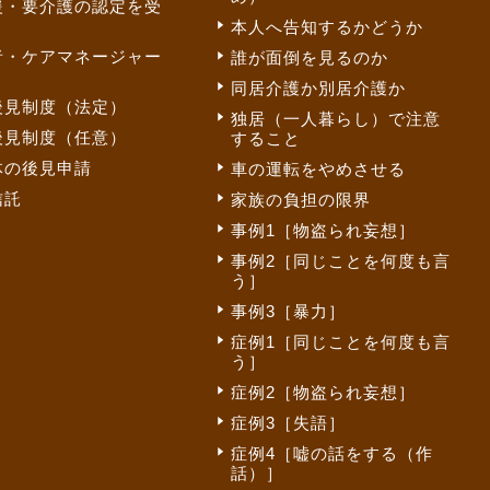
援・要介護の認定を受
本人へ告知するかどうか
者・ケアマネージャー
誰が面倒を見るのか
同居介護か別居介護か
後見制度（法定）
独居（一人暮らし）で注意
後見制度（任意）
すること
体の後見申請
車の運転をやめさせる
信託
家族の負担の限界
事例1［物盗られ妄想］
事例2［同じことを何度も言
う］
事例3［暴力］
症例1［同じことを何度も言
う］
症例2［物盗られ妄想］
症例3［失語］
症例4［嘘の話をする（作
話）］