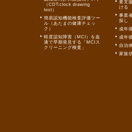
要支
（CDT:clock drawing
ける
test）
事業
簡易認知機能検査評価ツー
探し
ル（あたまの健康チェッ
ク）
成年
軽度認知障害（MCI）を血
成年
液で早期発見する「MCIス
自治
クリーニング検査」
家族