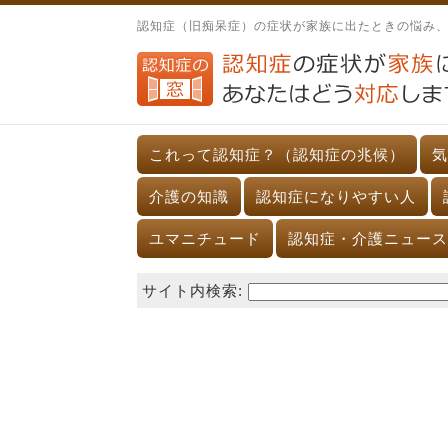
認知症（旧痴呆症）の症状が家族に出たときの悩み
これって認知症？（認知症の兆候）
気
介護の知識
認知症になりやすい人
ユマニチュード
認知症・介護ニュース
サイト内検索: