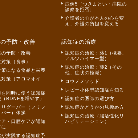
症例5［つきまとい・病院の
診察を拒否］
介護者の心が本人の心を変
え、介護の負担を変える
症の予防・改善
認知症の治療
症の予防・改善
認知症の治療：薬1（概要、
アルツハイマー型）
症対策（食事）
認知症の治療：薬2（その
対策になる食品と栄養
他、症状の軽減）
症対策（アロマオイ
コウノメソッド
レビー小体型認知症を知る
頭を同時に使う認知症
（BDNFを増やす）
認知症の医師の選び方
フリグーパー（フリフ
認知症かどうかの見極め方
ッパー）体操
認知症の治療（脳活性化リ
ケア・口腔ケアが認知
ハビリテーション）
防に
館が実践する認知症予