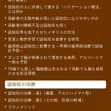
認知症の人に共感して接する「バリデーション療法」
とは何か
高齢者の主観年齢が高いと認知症になりやすいのか
高齢者の睡眠不足は認知症を招く
認知症率を低下させたイギリスの方法
音楽と動作学習で認知症を改善する研究
歯周病は認知症に影響する～早期の歯周病治療で認知
症予防～
ダンスで脳が刺激されて増加する海馬。アルツハイマ
ー病を予防
79歳でも新しい脳細胞は生まれる？高齢でも脳を成長
させる生活習慣
認知症の治療
認知症の治療：薬1（概要、アルツハイマー型）
認知症の治療：薬2（その他、症状の軽減）
コウノメソッド