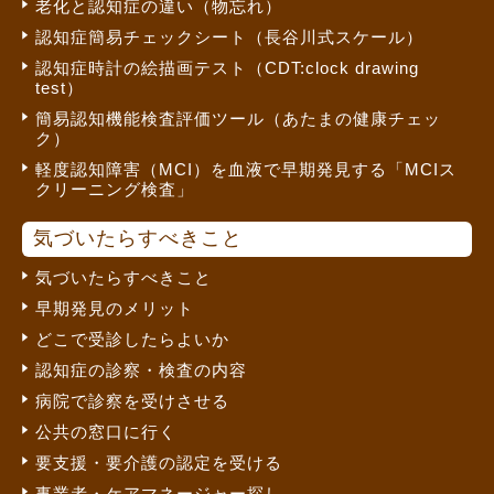
老化と認知症の違い（物忘れ）
認知症簡易チェックシート（長谷川式スケール）
認知症時計の絵描画テスト（CDT:clock drawing
test）
簡易認知機能検査評価ツール（あたまの健康チェッ
ク）
軽度認知障害（MCI）を血液で早期発見する「MCIス
クリーニング検査」
気づいたらすべきこと
気づいたらすべきこと
早期発見のメリット
どこで受診したらよいか
認知症の診察・検査の内容
病院で診察を受けさせる
公共の窓口に行く
要支援・要介護の認定を受ける
事業者・ケアマネージャー探し