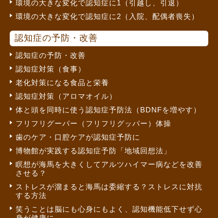
環境の大きな変化で認知症に1（引越し、引退）
環境の大きな変化で認知症に2（入院、配偶者喪失）
認知症の予防・改善
認知症の予防・改善
認知症対策（食事）
老化対策になる食品と栄養
認知症対策（アロマオイル）
体と頭を同時に使う認知症予防法（BDNFを増やす）
フリフリグーパー（フリフリグッパー）体操
歯のケア・口腔ケアが認知症予防に
博物館が実践する認知症予防「地域回想法」
瞑想が海馬を大きくしてアルツハイマー病などを改善
させる？
ストレスが溜まると海馬は委縮する？ストレスに対抗
する方法
笑うことは脳にも心身にもよく、認知機能低下せず心
身が健康に