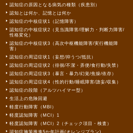
認知症の原因となる病気の種類（疾患別）
認知とは何か、記憶とは何か
認知症の中核症状1（記憶障害）
認知症の中核症状2（見当識障害/理解力・判断力障害/
性格変化）
認知症の中核症状3（高次中枢機能障害/実行機能障
害）
認知症の周辺症状1（妄想/抑うつ/抵抗）
認知症の周辺症状2（徘徊/不潔・弄便/食行動/失禁）
認知症の周辺症状3（暴言・暴力/幻覚/焦燥/依存）
認知症の周辺症状4（性的行動/睡眠障害/譫妄/収集）
認知症の段階（アルツハイマー型）
生活上の危険回避
軽度行動障害（MBI）
軽度認知障害（MCI）1
軽度認知障害（MCI）2（チェック項目・検査）
認知症施策推進5か年計画(オレンジプラン)