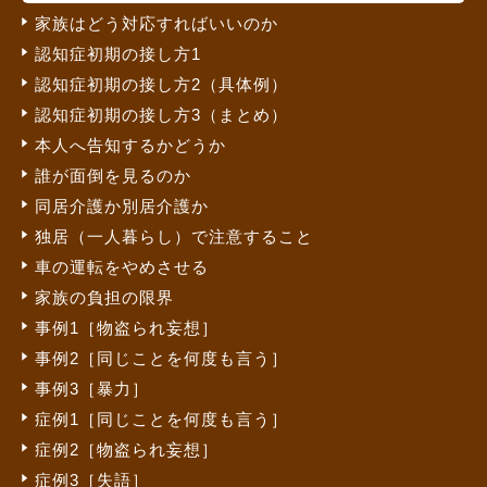
家族はどう対応すればいいのか
認知症初期の接し方1
認知症初期の接し方2（具体例）
認知症初期の接し方3（まとめ）
本人へ告知するかどうか
誰が面倒を見るのか
同居介護か別居介護か
独居（一人暮らし）で注意すること
車の運転をやめさせる
家族の負担の限界
事例1［物盗られ妄想］
事例2［同じことを何度も言う］
事例3［暴力］
症例1［同じことを何度も言う］
症例2［物盗られ妄想］
症例3［失語］