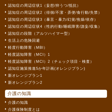
認知症の周辺症状1（妄想/抑うつ/抵抗）
認知症の周辺症状2（徘徊/不潔・弄便/食行動/失禁）
認知症の周辺症状3（暴言・暴力/幻覚/焦燥/依存）
認知症の周辺症状4（性的行動/睡眠障害/譫妄/収集）
認知症の段階（アルツハイマー型）
生活上の危険回避
軽度行動障害（MBI）
軽度認知障害（MCI）1
軽度認知障害（MCI）2（チェック項目・検査）
認知症施策推進5か年計画(オレンジプラン)
新オレンジプラン1
新オレンジプラン2
介護の知識
介護の知識
介護保険制度とは