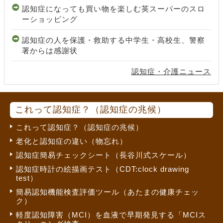
認知症になっても買い物を楽しむ英スーパーのスロ
ーショッピング
認知症の人を保護・救助する中学生・高校生、警察
署からは感謝状
認知症・介護ニュース
これって認知症？（認知症の兆候）
これって認知症？（認知症の兆候）
老化と認知症の違い（物忘れ）
認知症簡易チェックシート（長谷川式スケール）
認知症時計の絵描画テスト（CDT:clock drawing
test）
簡易認知機能検査評価ツール（あたまの健康チェッ
ク）
軽度認知障害（MCI）を血液で早期発見する「MCIス