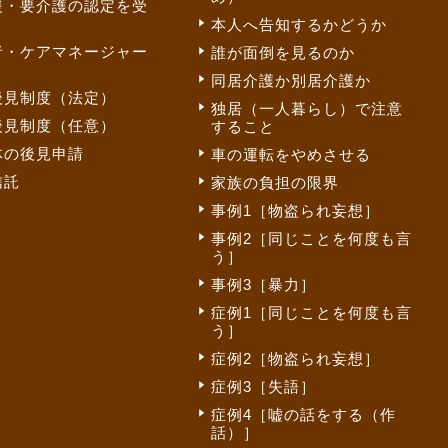
援・要介護の認定を受
本人へ告知するかどうか
者・ケアマネージャー
誰が面倒を見るのか
同居介護か別居介護か
後見制度（法定）
独居（一人暮らし）で注意
後見制度（任意）
すること
体の後見申請
車の運転をやめさせる
信託
家族の負担の限界
事例1［物盗られ妄想］
事例2［同じことを何度も言
う］
事例3［暴力］
症例1［同じことを何度も言
う］
症例2［物盗られ妄想］
症例3［失語］
症例4［嘘の話をする（作
話）］