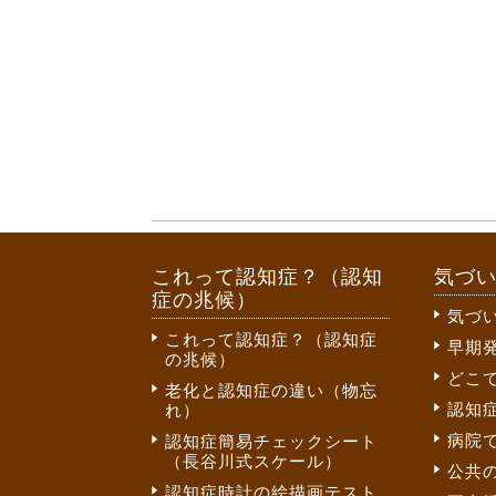
これって認知症？（認知
気づ
症の兆候）
気づ
これって認知症？（認知症
早期
の兆候）
どこ
老化と認知症の違い（物忘
認知
れ）
病院
認知症簡易チェックシート
（長谷川式スケール）
公共
認知症時計の絵描画テスト