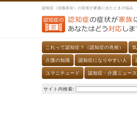
認知症（旧痴呆症）の症状が家族に出たときの悩み
これって認知症？（認知症の兆候）
気
介護の知識
認知症になりやすい人
ユマニチュード
認知症・介護ニュース
サイト内検索: