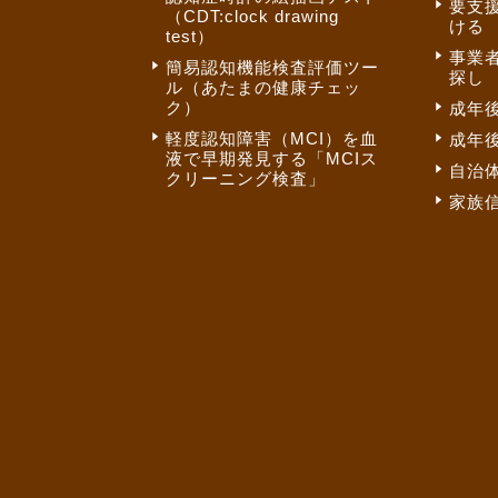
要支
（CDT:clock drawing
ける
test）
事業
簡易認知機能検査評価ツー
探し
ル（あたまの健康チェッ
ク）
成年
軽度認知障害（MCI）を血
成年
液で早期発見する「MCIス
自治
クリーニング検査」
家族