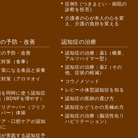
症例5［つきまとい・病院の
診察を拒否］
介護者の心が本人の心を変
え、介護の負担を変える
症の予防・改善
認知症の治療
症の予防・改善
認知症の治療：薬1（概要、
アルツハイマー型）
症対策（食事）
認知症の治療：薬2（その
対策になる食品と栄養
他、症状の軽減）
症対策（アロマオイ
コウノメソッド
レビー小体型認知症を知る
頭を同時に使う認知症
（BDNFを増やす）
認知症の医師の選び方
フリグーパー（フリフ
認知症かどうかの見極め方
ッパー）体操
認知症の治療（脳活性化リ
ケア・口腔ケアが認知
ハビリテーション）
防に
館が実践する認知症予