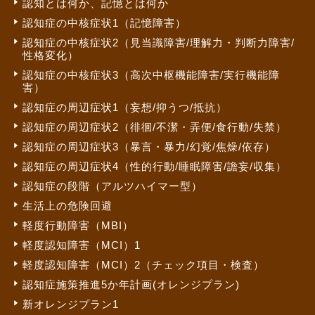
認知とは何か、記憶とは何か
認知症の中核症状1（記憶障害）
認知症の中核症状2（見当識障害/理解力・判断力障害/
性格変化）
認知症の中核症状3（高次中枢機能障害/実行機能障
害）
認知症の周辺症状1（妄想/抑うつ/抵抗）
認知症の周辺症状2（徘徊/不潔・弄便/食行動/失禁）
認知症の周辺症状3（暴言・暴力/幻覚/焦燥/依存）
認知症の周辺症状4（性的行動/睡眠障害/譫妄/収集）
認知症の段階（アルツハイマー型）
生活上の危険回避
軽度行動障害（MBI）
軽度認知障害（MCI）1
軽度認知障害（MCI）2（チェック項目・検査）
認知症施策推進5か年計画(オレンジプラン)
新オレンジプラン1