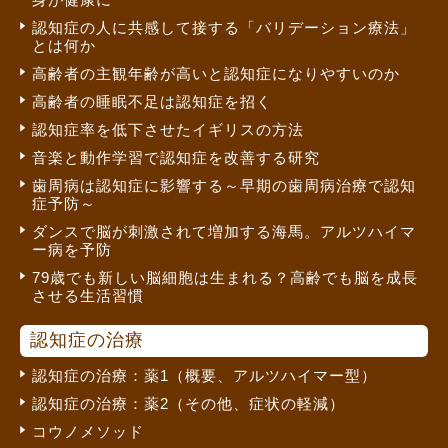
認知症の人に共感して接する「バリデーション療法」
とは何か
高齢者の主観年齢が高いと認知症になりやすいのか
高齢者の睡眠不足は認知症を招く
認知症率を低下させたイギリスの方法
音楽と動作学習で認知症を改善する研究
歯周病は認知症に影響する～早期の歯周病治療で認知
症予防～
ダンスで脳が刺激されて増加する海馬。アルツハイマ
ー病を予防
79歳でも新しい脳細胞は生まれる？高齢でも脳を成長
させる生活習慣
認知症の治療
認知症の治療：薬1（概要、アルツハイマー型）
認知症の治療：薬2（その他、症状の軽減）
コウノメソッド