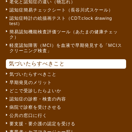
老化と認知症の違い（物忘れ）
認知症簡易チェックシート（長谷川式スケール）
認知症時計の絵描画テスト（CDT:clock drawing
test）
簡易認知機能検査評価ツール（あたまの健康チェッ
ク）
軽度認知障害（MCI）を血液で早期発見する「MCIス
クリーニング検査」
気づいたらすべきこと
気づいたらすべきこと
早期発見のメリット
どこで受診したらよいか
認知症の診察・検査の内容
病院で診察を受けさせる
公共の窓口に行く
要支援・要介護の認定を受ける
事業者・ケアマネージャー探し