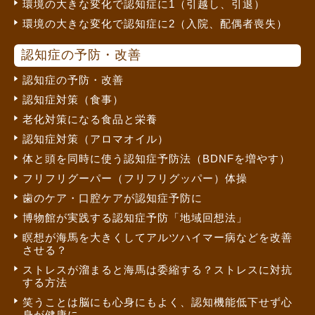
環境の大きな変化で認知症に1（引越し、引退）
環境の大きな変化で認知症に2（入院、配偶者喪失）
認知症の予防・改善
認知症の予防・改善
認知症対策（食事）
老化対策になる食品と栄養
認知症対策（アロマオイル）
体と頭を同時に使う認知症予防法（BDNFを増やす）
フリフリグーパー（フリフリグッパー）体操
歯のケア・口腔ケアが認知症予防に
博物館が実践する認知症予防「地域回想法」
瞑想が海馬を大きくしてアルツハイマー病などを改善
させる？
ストレスが溜まると海馬は委縮する？ストレスに対抗
する方法
笑うことは脳にも心身にもよく、認知機能低下せず心
身が健康に