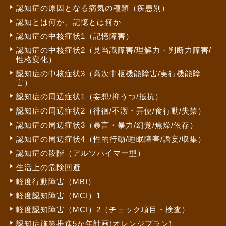
認知症の原因となる病気の種類（疾患別）
認知とは何か、記憶とは何か
認知症の中核症状1（記憶障害）
認知症の中核症状2（見当識障害/理解力・判断力障害/
性格変化）
認知症の中核症状3（高次中枢機能障害/実行機能障
害）
認知症の周辺症状1（妄想/抑うつ/抵抗）
認知症の周辺症状2（徘徊/不潔・弄便/食行動/失禁）
認知症の周辺症状3（暴言・暴力/幻覚/焦燥/依存）
認知症の周辺症状4（性的行動/睡眠障害/譫妄/収集）
認知症の段階（アルツハイマー型）
生活上の危険回避
軽度行動障害（MBI）
軽度認知障害（MCI）1
軽度認知障害（MCI）2（チェック項目・検査）
認知症施策推進5か年計画(オレンジプラン)