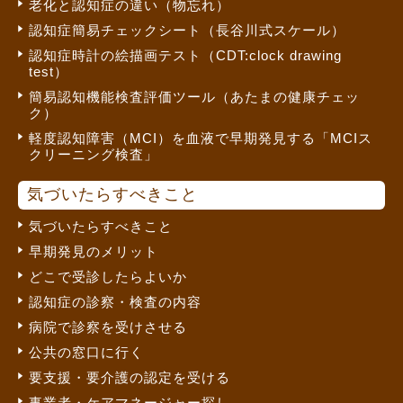
老化と認知症の違い（物忘れ）
認知症簡易チェックシート（長谷川式スケール）
認知症時計の絵描画テスト（CDT:clock drawing
test）
簡易認知機能検査評価ツール（あたまの健康チェッ
ク）
軽度認知障害（MCI）を血液で早期発見する「MCIス
クリーニング検査」
気づいたらすべきこと
気づいたらすべきこと
早期発見のメリット
どこで受診したらよいか
認知症の診察・検査の内容
病院で診察を受けさせる
公共の窓口に行く
要支援・要介護の認定を受ける
事業者・ケアマネージャー探し