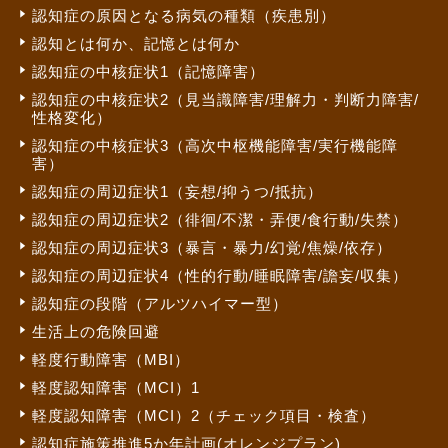
認知症の原因となる病気の種類（疾患別）
認知とは何か、記憶とは何か
認知症の中核症状1（記憶障害）
認知症の中核症状2（見当識障害/理解力・判断力障害/
性格変化）
認知症の中核症状3（高次中枢機能障害/実行機能障
害）
認知症の周辺症状1（妄想/抑うつ/抵抗）
認知症の周辺症状2（徘徊/不潔・弄便/食行動/失禁）
認知症の周辺症状3（暴言・暴力/幻覚/焦燥/依存）
認知症の周辺症状4（性的行動/睡眠障害/譫妄/収集）
認知症の段階（アルツハイマー型）
生活上の危険回避
軽度行動障害（MBI）
軽度認知障害（MCI）1
軽度認知障害（MCI）2（チェック項目・検査）
認知症施策推進5か年計画(オレンジプラン)