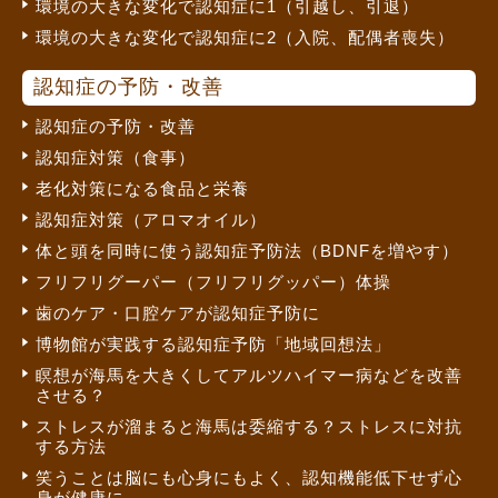
環境の大きな変化で認知症に1（引越し、引退）
環境の大きな変化で認知症に2（入院、配偶者喪失）
認知症の予防・改善
認知症の予防・改善
認知症対策（食事）
老化対策になる食品と栄養
認知症対策（アロマオイル）
体と頭を同時に使う認知症予防法（BDNFを増やす）
フリフリグーパー（フリフリグッパー）体操
歯のケア・口腔ケアが認知症予防に
博物館が実践する認知症予防「地域回想法」
瞑想が海馬を大きくしてアルツハイマー病などを改善
させる？
ストレスが溜まると海馬は委縮する？ストレスに対抗
する方法
笑うことは脳にも心身にもよく、認知機能低下せず心
身が健康に