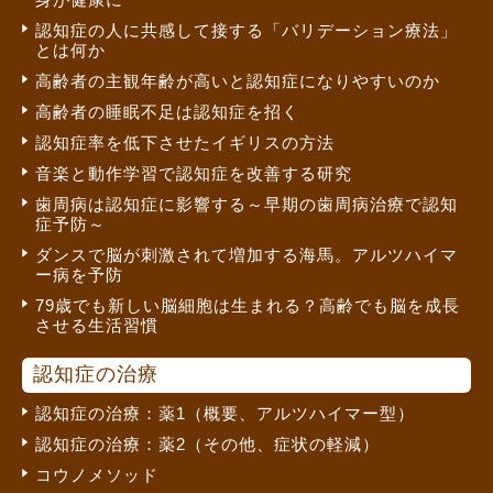
認知症の人に共感して接する「バリデーション療法」
とは何か
高齢者の主観年齢が高いと認知症になりやすいのか
高齢者の睡眠不足は認知症を招く
認知症率を低下させたイギリスの方法
音楽と動作学習で認知症を改善する研究
歯周病は認知症に影響する～早期の歯周病治療で認知
症予防～
ダンスで脳が刺激されて増加する海馬。アルツハイマ
ー病を予防
79歳でも新しい脳細胞は生まれる？高齢でも脳を成長
させる生活習慣
認知症の治療
認知症の治療：薬1（概要、アルツハイマー型）
認知症の治療：薬2（その他、症状の軽減）
コウノメソッド