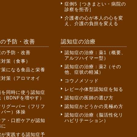
症例5［つきまとい・病院の
診察を拒否］
介護者の心が本人の心を変
え、介護の負担を変える
症の予防・改善
認知症の治療
症の予防・改善
認知症の治療：薬1（概要、
アルツハイマー型）
症対策（食事）
認知症の治療：薬2（その
対策になる食品と栄養
他、症状の軽減）
症対策（アロマオイ
コウノメソッド
レビー小体型認知症を知る
頭を同時に使う認知症
（BDNFを増やす）
認知症の医師の選び方
フリグーパー（フリフ
認知症かどうかの見極め方
ッパー）体操
認知症の治療（脳活性化リ
ケア・口腔ケアが認知
ハビリテーション）
防に
館が実践する認知症予