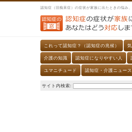
認知症（旧痴呆症）の症状が家族に出たときの悩み
これって認知症？（認知症の兆候）
気
介護の知識
認知症になりやすい人
ユマニチュード
認知症・介護ニュース
サイト内検索: