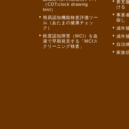
要支
（CDT:clock drawing
ける
test）
事業
簡易認知機能検査評価ツー
探し
ル（あたまの健康チェッ
ク）
成年
軽度認知障害（MCI）を血
成年
液で早期発見する「MCIス
自治
クリーニング検査」
家族