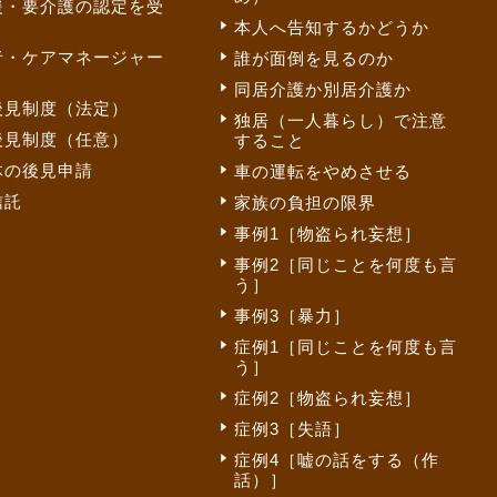
援・要介護の認定を受
本人へ告知するかどうか
者・ケアマネージャー
誰が面倒を見るのか
同居介護か別居介護か
後見制度（法定）
独居（一人暮らし）で注意
後見制度（任意）
すること
体の後見申請
車の運転をやめさせる
信託
家族の負担の限界
事例1［物盗られ妄想］
事例2［同じことを何度も言
う］
事例3［暴力］
症例1［同じことを何度も言
う］
症例2［物盗られ妄想］
症例3［失語］
症例4［嘘の話をする（作
話）］