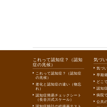
これって認知症？（認知
気づ
症の兆候）
気づ
これって認知症？（認知症
早期
の兆候）
どこ
老化と認知症の違い（物忘
認知
れ）
病院
認知症簡易チェックシート
（長谷川式スケール）
公共
認知症時計の絵描画テスト