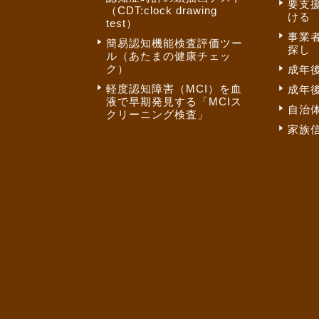
要支
（CDT:clock drawing
ける
test）
事業
簡易認知機能検査評価ツー
探し
ル（あたまの健康チェッ
ク）
成年
軽度認知障害（MCI）を血
成年
液で早期発見する「MCIス
自治
クリーニング検査」
家族