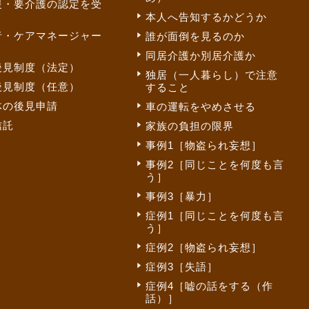
援・要介護の認定を受
本人へ告知するかどうか
者・ケアマネージャー
誰が面倒を見るのか
同居介護か別居介護か
後見制度（法定）
独居（一人暮らし）で注意
後見制度（任意）
すること
体の後見申請
車の運転をやめさせる
信託
家族の負担の限界
事例1［物盗られ妄想］
事例2［同じことを何度も言
う］
事例3［暴力］
症例1［同じことを何度も言
う］
症例2［物盗られ妄想］
症例3［失語］
症例4［嘘の話をする（作
話）］