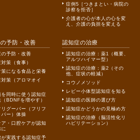
症例5［つきまとい・病院の
診察を拒否］
介護者の心が本人の心を変
え、介護の負担を変える
症の予防・改善
認知症の治療
症の予防・改善
認知症の治療：薬1（概要、
アルツハイマー型）
症対策（食事）
認知症の治療：薬2（その
対策になる食品と栄養
他、症状の軽減）
症対策（アロマオイ
コウノメソッド
レビー小体型認知症を知る
頭を同時に使う認知症
（BDNFを増やす）
認知症の医師の選び方
フリグーパー（フリフ
認知症かどうかの見極め方
ッパー）体操
認知症の治療（脳活性化リ
ケア・口腔ケアが認知
ハビリテーション）
防に
館が実践する認知症予