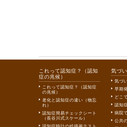
これって認知症？（認知
気づ
症の兆候）
気づ
これって認知症？（認知症
早期
の兆候）
どこ
老化と認知症の違い（物忘
認知
れ）
病院
認知症簡易チェックシート
（長谷川式スケール）
公共
認知症時計の絵描画テスト