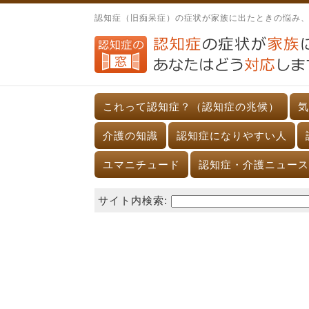
認知症（旧痴呆症）の症状が家族に出たときの悩み
これって認知症？（認知症の兆候）
気
介護の知識
認知症になりやすい人
ユマニチュード
認知症・介護ニュース
サイト内検索: