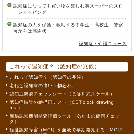
認知症になっても買い物を楽しむ英スーパーのスロ
ーショッピング
認知症の人を保護・救助する中学生・高校生、警察
署からは感謝状
認知症・介護ニュース
これって認知症？（認知症の兆候）
これって認知症？（認知症の兆候）
老化と認知症の違い（物忘れ）
認知症簡易チェックシート（長谷川式スケール）
認知症時計の絵描画テスト（CDT:clock drawing
test）
簡易認知機能検査評価ツール（あたまの健康チェッ
ク）
軽度認知障害（MCI）を血液で早期発見する「MCIス