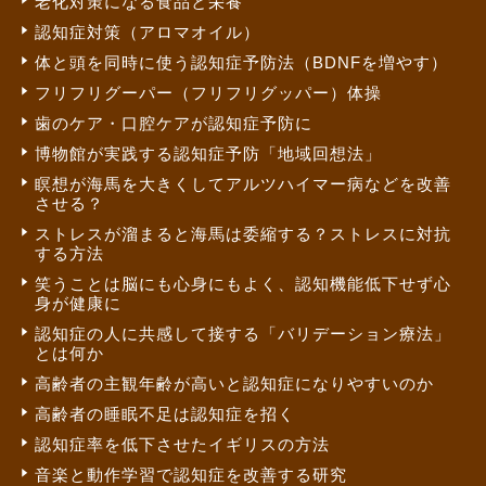
老化対策になる食品と栄養
認知症対策（アロマオイル）
体と頭を同時に使う認知症予防法（BDNFを増やす）
フリフリグーパー（フリフリグッパー）体操
歯のケア・口腔ケアが認知症予防に
博物館が実践する認知症予防「地域回想法」
瞑想が海馬を大きくしてアルツハイマー病などを改善
させる？
ストレスが溜まると海馬は委縮する？ストレスに対抗
する方法
笑うことは脳にも心身にもよく、認知機能低下せず心
身が健康に
認知症の人に共感して接する「バリデーション療法」
とは何か
高齢者の主観年齢が高いと認知症になりやすいのか
高齢者の睡眠不足は認知症を招く
認知症率を低下させたイギリスの方法
音楽と動作学習で認知症を改善する研究