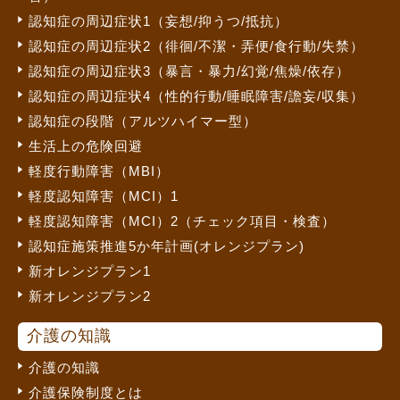
認知症の周辺症状1（妄想/抑うつ/抵抗）
認知症の周辺症状2（徘徊/不潔・弄便/食行動/失禁）
認知症の周辺症状3（暴言・暴力/幻覚/焦燥/依存）
認知症の周辺症状4（性的行動/睡眠障害/譫妄/収集）
認知症の段階（アルツハイマー型）
生活上の危険回避
軽度行動障害（MBI）
軽度認知障害（MCI）1
軽度認知障害（MCI）2（チェック項目・検査）
認知症施策推進5か年計画(オレンジプラン)
新オレンジプラン1
新オレンジプラン2
介護の知識
介護の知識
介護保険制度とは