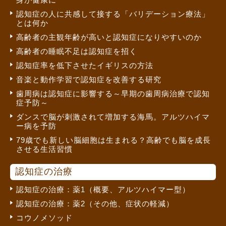
認知症の人に共感して接する「バリデーション療法」
とは何か
高齢者の主観年齢が高いと認知症になりやすいのか
高齢者の睡眠不足は認知症を招く
認知症率を低下させたイギリスの方法
音楽と動作学習で認知症を改善する研究
歯周病は認知症に影響する～早期の歯周病治療で認知
症予防～
ダンスで脳が刺激されて増加する海馬。アルツハイマ
ー病を予防
79歳でも新しい脳細胞は生まれる？高齢でも脳を成長
させる生活習慣
認知症の治療
認知症の治療：薬1（概要、アルツハイマー型）
認知症の治療：薬2（その他、症状の軽減）
コウノメソッド