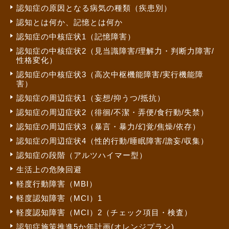
認知症の原因となる病気の種類（疾患別）
認知とは何か、記憶とは何か
認知症の中核症状1（記憶障害）
認知症の中核症状2（見当識障害/理解力・判断力障害/
性格変化）
認知症の中核症状3（高次中枢機能障害/実行機能障
害）
認知症の周辺症状1（妄想/抑うつ/抵抗）
認知症の周辺症状2（徘徊/不潔・弄便/食行動/失禁）
認知症の周辺症状3（暴言・暴力/幻覚/焦燥/依存）
認知症の周辺症状4（性的行動/睡眠障害/譫妄/収集）
認知症の段階（アルツハイマー型）
生活上の危険回避
軽度行動障害（MBI）
軽度認知障害（MCI）1
軽度認知障害（MCI）2（チェック項目・検査）
認知症施策推進5か年計画(オレンジプラン)