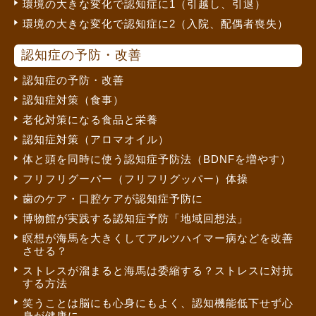
環境の大きな変化で認知症に1（引越し、引退）
環境の大きな変化で認知症に2（入院、配偶者喪失）
認知症の予防・改善
認知症の予防・改善
認知症対策（食事）
老化対策になる食品と栄養
認知症対策（アロマオイル）
体と頭を同時に使う認知症予防法（BDNFを増やす）
フリフリグーパー（フリフリグッパー）体操
歯のケア・口腔ケアが認知症予防に
博物館が実践する認知症予防「地域回想法」
瞑想が海馬を大きくしてアルツハイマー病などを改善
させる？
ストレスが溜まると海馬は委縮する？ストレスに対抗
する方法
笑うことは脳にも心身にもよく、認知機能低下せず心
身が健康に