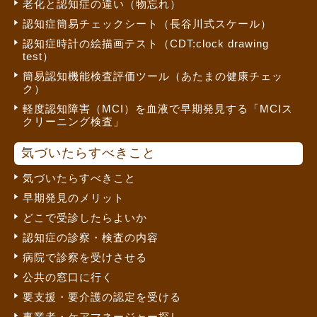
老化と認知症の違い（物忘れ）
認知症簡易チェックシート（長谷川式スケール）
認知症時計の絵描画テスト（CDT:clock drawing
test）
簡易認知機能検査評価ツール（あたまの健康チェッ
ク）
軽度認知障害（MCI）を血液で早期発見する「MCIス
クリーニング検査」
気づいたらすべきこと
気づいたらすべきこと
早期発見のメリット
どこで受診したらよいか
認知症の診察・検査の内容
病院で診察を受けさせる
公共の窓口に行く
要支援・要介護の認定を受ける
事業者・ケアマネージャー探し