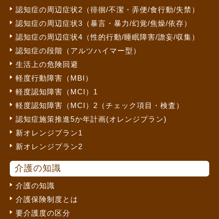
認知症の周辺症状2（徘徊/不潔・弄便/食行動/失禁）
認知症の周辺症状3（暴言・暴力/幻覚/焦燥/依存）
認知症の周辺症状4（性的行動/睡眠障害/譫妄/収集）
認知症の段階（アルツハイマー型）
生活上の危険回避
軽度行動障害（MBI）
軽度認知障害（MCI）1
軽度認知障害（MCI）2（チェック項目・検査）
認知症施策推進5か年計画(オレンジプラン)
新オレンジプラン1
新オレンジプラン2
介護の知識
介護の知識
介護保険制度とは
要介護度の区分