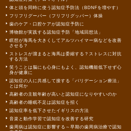
体と頭を同時に使う認知症予防法（BDNFを増やす）
フリフリグーパー（フリフリグッパー）体操
歯のケア・口腔ケアが認知症予防に
博物館が実践する認知症予防「地域回想法」
瞑想が海馬を大きくしてアルツハイマー病などを改善
させる？
ストレスが溜まると海馬は委縮する？ストレスに対抗
する方法
笑うことは脳にも心身にもよく、認知機能低下せず心
身が健康に
認知症の人に共感して接する「バリデーション療法」
とは何か
高齢者の主観年齢が高いと認知症になりやすいのか
高齢者の睡眠不足は認知症を招く
認知症率を低下させたイギリスの方法
音楽と動作学習で認知症を改善する研究
歯周病は認知症に影響する～早期の歯周病治療で認知