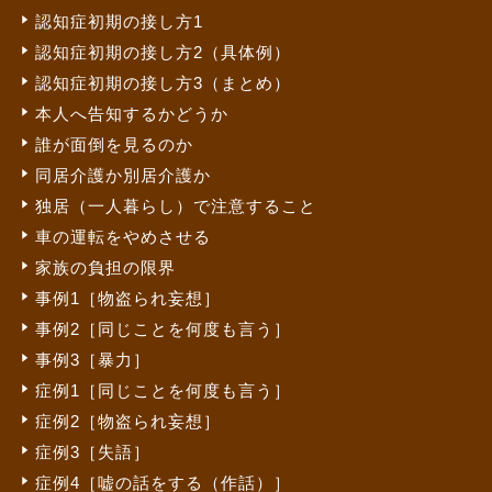
認知症初期の接し方1
認知症初期の接し方2（具体例）
認知症初期の接し方3（まとめ）
本人へ告知するかどうか
誰が面倒を見るのか
同居介護か別居介護か
独居（一人暮らし）で注意すること
車の運転をやめさせる
家族の負担の限界
事例1［物盗られ妄想］
事例2［同じことを何度も言う］
事例3［暴力］
症例1［同じことを何度も言う］
症例2［物盗られ妄想］
症例3［失語］
症例4［嘘の話をする（作話）］