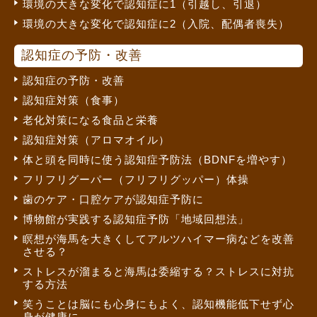
環境の大きな変化で認知症に1（引越し、引退）
環境の大きな変化で認知症に2（入院、配偶者喪失）
認知症の予防・改善
認知症の予防・改善
認知症対策（食事）
老化対策になる食品と栄養
認知症対策（アロマオイル）
体と頭を同時に使う認知症予防法（BDNFを増やす）
フリフリグーパー（フリフリグッパー）体操
歯のケア・口腔ケアが認知症予防に
博物館が実践する認知症予防「地域回想法」
瞑想が海馬を大きくしてアルツハイマー病などを改善
させる？
ストレスが溜まると海馬は委縮する？ストレスに対抗
する方法
笑うことは脳にも心身にもよく、認知機能低下せず心
身が健康に