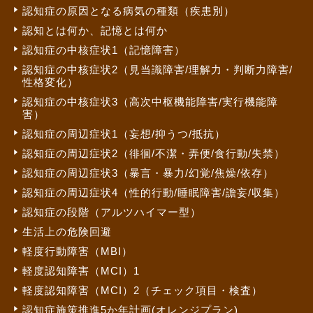
認知症の原因となる病気の種類（疾患別）
認知とは何か、記憶とは何か
認知症の中核症状1（記憶障害）
認知症の中核症状2（見当識障害/理解力・判断力障害/
性格変化）
認知症の中核症状3（高次中枢機能障害/実行機能障
害）
認知症の周辺症状1（妄想/抑うつ/抵抗）
認知症の周辺症状2（徘徊/不潔・弄便/食行動/失禁）
認知症の周辺症状3（暴言・暴力/幻覚/焦燥/依存）
認知症の周辺症状4（性的行動/睡眠障害/譫妄/収集）
認知症の段階（アルツハイマー型）
生活上の危険回避
軽度行動障害（MBI）
軽度認知障害（MCI）1
軽度認知障害（MCI）2（チェック項目・検査）
認知症施策推進5か年計画(オレンジプラン)