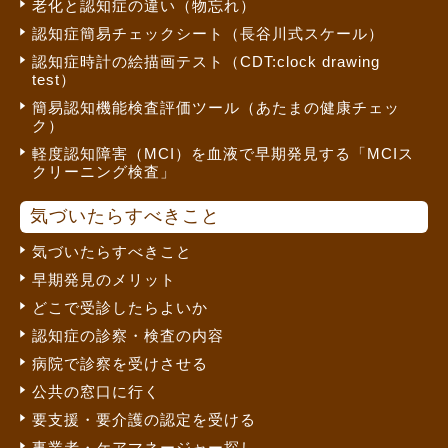
老化と認知症の違い（物忘れ）
認知症簡易チェックシート（長谷川式スケール）
認知症時計の絵描画テスト（CDT:clock drawing
test）
簡易認知機能検査評価ツール（あたまの健康チェッ
ク）
軽度認知障害（MCI）を血液で早期発見する「MCIス
クリーニング検査」
気づいたらすべきこと
気づいたらすべきこと
早期発見のメリット
どこで受診したらよいか
認知症の診察・検査の内容
病院で診察を受けさせる
公共の窓口に行く
要支援・要介護の認定を受ける
事業者・ケアマネージャー探し