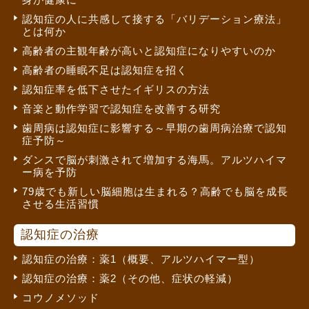
認知症の人に共感して接する「バリデーション療法」
とは何か
高齢者の主観年齢が高いと認知症になりやすいのか
高齢者の睡眠不足は認知症を招く
認知症率を低下させたイギリスの方法
音楽と動作学習で認知症を改善する研究
歯周病は認知症に影響する～早期の歯周病治療で認知
症予防～
ダンスで脳が刺激されて増加する海馬。アルツハイマ
ー病を予防
79歳でも新しい脳細胞は生まれる？高齢でも脳を成長
させる生活習慣
認知症の治療
認知症の治療：薬1（概要、アルツハイマー型）
認知症の治療：薬2（その他、症状の軽減）
コウノメソッド