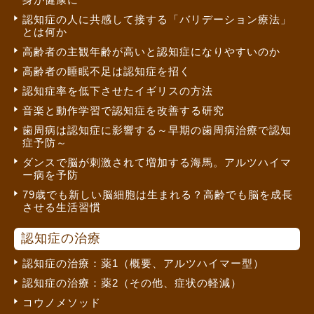
認知症の人に共感して接する「バリデーション療法」
とは何か
高齢者の主観年齢が高いと認知症になりやすいのか
高齢者の睡眠不足は認知症を招く
認知症率を低下させたイギリスの方法
音楽と動作学習で認知症を改善する研究
歯周病は認知症に影響する～早期の歯周病治療で認知
症予防～
ダンスで脳が刺激されて増加する海馬。アルツハイマ
ー病を予防
79歳でも新しい脳細胞は生まれる？高齢でも脳を成長
させる生活習慣
認知症の治療
認知症の治療：薬1（概要、アルツハイマー型）
認知症の治療：薬2（その他、症状の軽減）
コウノメソッド