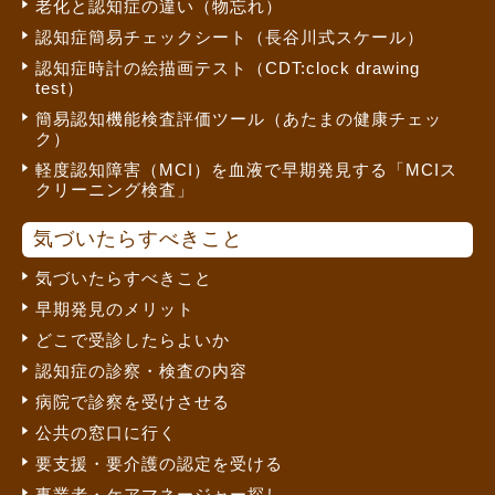
老化と認知症の違い（物忘れ）
認知症簡易チェックシート（長谷川式スケール）
認知症時計の絵描画テスト（CDT:clock drawing
test）
簡易認知機能検査評価ツール（あたまの健康チェッ
ク）
軽度認知障害（MCI）を血液で早期発見する「MCIス
クリーニング検査」
気づいたらすべきこと
気づいたらすべきこと
早期発見のメリット
どこで受診したらよいか
認知症の診察・検査の内容
病院で診察を受けさせる
公共の窓口に行く
要支援・要介護の認定を受ける
事業者・ケアマネージャー探し