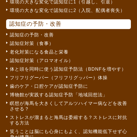
環境の大きな変化で認知症に1（引越し、引退）
環境の大きな変化で認知症に2（入院、配偶者喪失）
認知症の予防・改善
認知症の予防・改善
認知症対策（食事）
老化対策になる食品と栄養
認知症対策（アロマオイル）
体と頭を同時に使う認知症予防法（BDNFを増やす）
フリフリグーパー（フリフリグッパー）体操
歯のケア・口腔ケアが認知症予防に
博物館が実践する認知症予防「地域回想法」
瞑想が海馬を大きくしてアルツハイマー病などを改善
させる？
ストレスが溜まると海馬は委縮する？ストレスに対抗
する方法
笑うことは脳にも心身にもよく、認知機能低下せず心
身が健康に