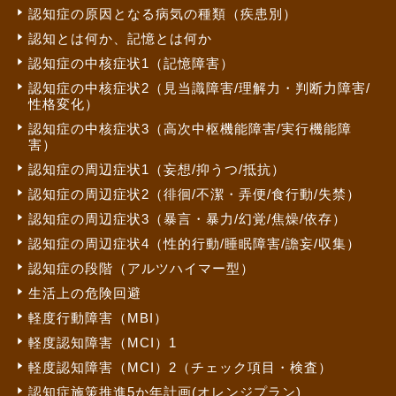
認知症の原因となる病気の種類（疾患別）
認知とは何か、記憶とは何か
認知症の中核症状1（記憶障害）
認知症の中核症状2（見当識障害/理解力・判断力障害/
性格変化）
認知症の中核症状3（高次中枢機能障害/実行機能障
害）
認知症の周辺症状1（妄想/抑うつ/抵抗）
認知症の周辺症状2（徘徊/不潔・弄便/食行動/失禁）
認知症の周辺症状3（暴言・暴力/幻覚/焦燥/依存）
認知症の周辺症状4（性的行動/睡眠障害/譫妄/収集）
認知症の段階（アルツハイマー型）
生活上の危険回避
軽度行動障害（MBI）
軽度認知障害（MCI）1
軽度認知障害（MCI）2（チェック項目・検査）
認知症施策推進5か年計画(オレンジプラン)