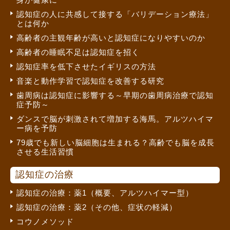
認知症の人に共感して接する「バリデーション療法」
とは何か
高齢者の主観年齢が高いと認知症になりやすいのか
高齢者の睡眠不足は認知症を招く
認知症率を低下させたイギリスの方法
音楽と動作学習で認知症を改善する研究
歯周病は認知症に影響する～早期の歯周病治療で認知
症予防～
ダンスで脳が刺激されて増加する海馬。アルツハイマ
ー病を予防
79歳でも新しい脳細胞は生まれる？高齢でも脳を成長
させる生活習慣
認知症の治療
認知症の治療：薬1（概要、アルツハイマー型）
認知症の治療：薬2（その他、症状の軽減）
コウノメソッド