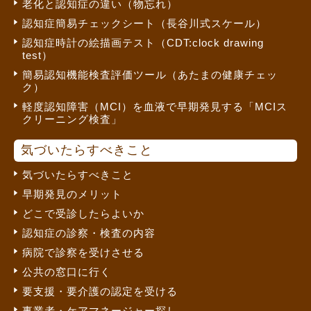
老化と認知症の違い（物忘れ）
認知症簡易チェックシート（長谷川式スケール）
認知症時計の絵描画テスト（CDT:clock drawing
test）
簡易認知機能検査評価ツール（あたまの健康チェッ
ク）
軽度認知障害（MCI）を血液で早期発見する「MCIス
クリーニング検査」
気づいたらすべきこと
気づいたらすべきこと
早期発見のメリット
どこで受診したらよいか
認知症の診察・検査の内容
病院で診察を受けさせる
公共の窓口に行く
要支援・要介護の認定を受ける
事業者・ケアマネージャー探し