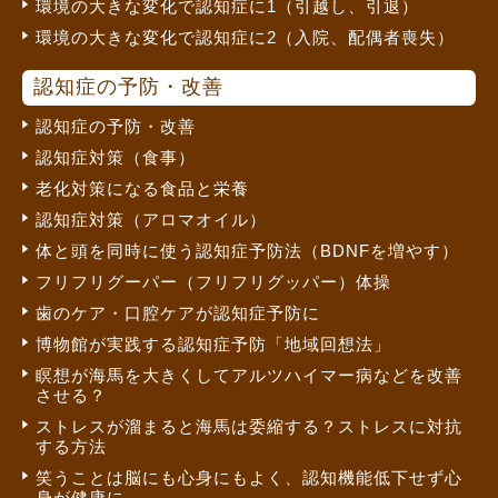
環境の大きな変化で認知症に1（引越し、引退）
環境の大きな変化で認知症に2（入院、配偶者喪失）
認知症の予防・改善
認知症の予防・改善
認知症対策（食事）
老化対策になる食品と栄養
認知症対策（アロマオイル）
体と頭を同時に使う認知症予防法（BDNFを増やす）
フリフリグーパー（フリフリグッパー）体操
歯のケア・口腔ケアが認知症予防に
博物館が実践する認知症予防「地域回想法」
瞑想が海馬を大きくしてアルツハイマー病などを改善
させる？
ストレスが溜まると海馬は委縮する？ストレスに対抗
する方法
笑うことは脳にも心身にもよく、認知機能低下せず心
身が健康に