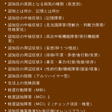
認知症の原因となる病気の種類（疾患別）
認知とは何か、記憶とは何か
認知症の中核症状1（記憶障害）
認知症の中核症状2（見当識障害/理解力・判断力障害/
性格変化）
認知症の中核症状3（高次中枢機能障害/実行機能障
害）
認知症の周辺症状1（妄想/抑うつ/抵抗）
認知症の周辺症状2（徘徊/不潔・弄便/食行動/失禁）
認知症の周辺症状3（暴言・暴力/幻覚/焦燥/依存）
認知症の周辺症状4（性的行動/睡眠障害/譫妄/収集）
認知症の段階（アルツハイマー型）
生活上の危険回避
軽度行動障害（MBI）
軽度認知障害（MCI）1
軽度認知障害（MCI）2（チェック項目・検査）
認知症施策推進5か年計画(オレンジプラン)