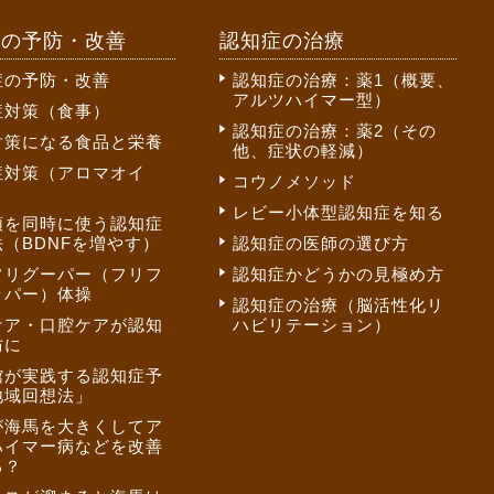
症の予防・改善
認知症の治療
症の予防・改善
認知症の治療：薬1（概要、
アルツハイマー型）
症対策（食事）
認知症の治療：薬2（その
対策になる食品と栄養
他、症状の軽減）
症対策（アロマオイ
コウノメソッド
レビー小体型認知症を知る
頭を同時に使う認知症
（BDNFを増やす）
認知症の医師の選び方
フリグーパー（フリフ
認知症かどうかの見極め方
ッパー）体操
認知症の治療（脳活性化リ
ケア・口腔ケアが認知
ハビリテーション）
防に
館が実践する認知症予
地域回想法」
が海馬を大きくしてア
ハイマー病などを改善
る？