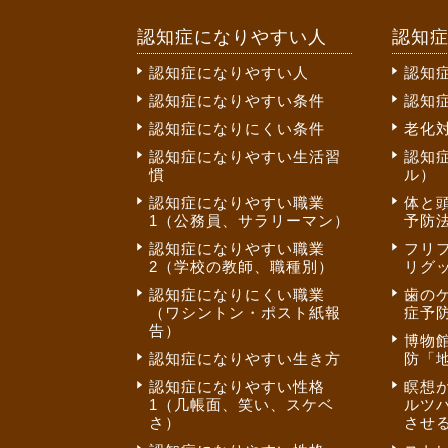
認知症になりやすい人
認知
認知症になりやすい人
認知
認知症になりやすい条件
認知
認知症になりにくい条件
老化
認知症になりやすい生活習
認知
慣
ル）
認知症になりやすい職業
体と
1（公務員、サラリーマン）
予防法
認知症になりやすい職業
フリ
2（学校の教師、職種別）
リグ
認知症になりにくい職業
歯の
（ワシントン・ポスト紙報
症予
告）
博物
認知症になりやすい生き方
防「
認知症になりやすい性格
瞑想
1（几帳面、笑い、スケベ
ルツ
さ）
させ