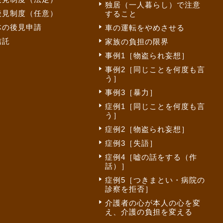
独居（一人暮らし）で注意
後見制度（任意）
すること
体の後見申請
車の運転をやめさせる
信託
家族の負担の限界
事例1［物盗られ妄想］
事例2［同じことを何度も言
う］
事例3［暴力］
症例1［同じことを何度も言
う］
症例2［物盗られ妄想］
症例3［失語］
症例4［嘘の話をする（作
話）］
症例5［つきまとい・病院の
診察を拒否］
介護者の心が本人の心を変
え、介護の負担を変える