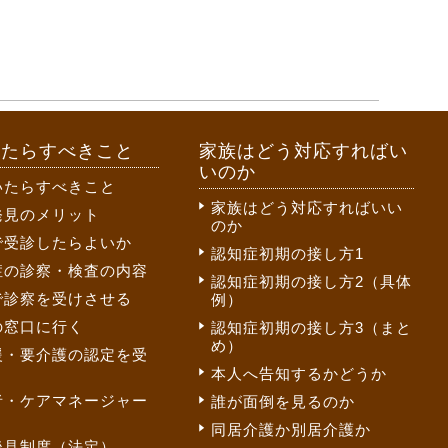
いたらすべきこと
家族はどう対応すればい
いのか
いたらすべきこと
家族はどう対応すればいい
発見のメリット
のか
で受診したらよいか
認知症初期の接し方1
症の診察・検査の内容
認知症初期の接し方2（具体
で診察を受けさせる
例）
の窓口に行く
認知症初期の接し方3（まと
め）
援・要介護の認定を受
本人へ告知するかどうか
者・ケアマネージャー
誰が面倒を見るのか
同居介護か別居介護か
後見制度（法定）