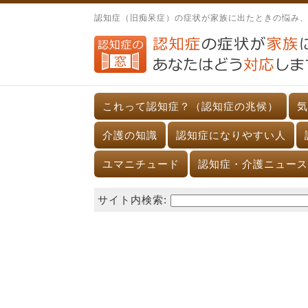
認知症（旧痴呆症）の症状が家族に出たときの悩み
これって認知症？（認知症の兆候）
気
介護の知識
認知症になりやすい人
ユマニチュード
認知症・介護ニュース
サイト内検索: