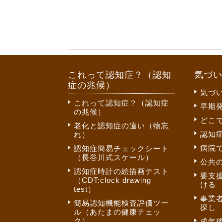
これって認知症？（認知
気づ
症の兆候）
気づ
これって認知症？（認知症
早期
の兆候）
どこ
老化と認知症の違い（物忘
認知
れ）
病院
認知症簡易チェックシート
（長谷川式スケール）
公共
認知症時計の絵描画テスト
要支
（CDT:clock drawing
ける
test）
事業
簡易認知機能検査評価ツー
探し
ル（あたまの健康チェッ
ク）
成年