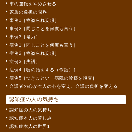
車の運転をやめさせる
家族の負担の限界
事例1［物盗られ妄想］
事例2［同じことを何度も言う］
事例3［暴力］
症例1［同じことを何度も言う］
症例2［物盗られ妄想］
症例3［失語］
症例4［嘘の話をする（作話）］
症例5［つきまとい・病院の診察を拒否］
介護者の心が本人の心を変え、介護の負担を変える
認知症の人の気持ち
認知症の人の気持ち
認知症本人の苦しみ
認知症本人の世界1