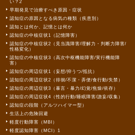
い？2
早期発見で治療すべき原因・症状
認知症の原因となる病気の種類（疾患別）
認知とは何か、記憶とは何か
認知症の中核症状1（記憶障害）
認知症の中核症状2（見当識障害/理解力・判断力障害/
性格変化）
認知症の中核症状3（高次中枢機能障害/実行機能障
害）
認知症の周辺症状1（妄想/抑うつ/抵抗）
認知症の周辺症状2（徘徊/不潔・弄便/食行動/失禁）
認知症の周辺症状3（暴言・暴力/幻覚/焦燥/依存）
認知症の周辺症状4（性的行動/睡眠障害/譫妄/収集）
認知症の段階（アルツハイマー型）
生活上の危険回避
軽度行動障害（MBI）
軽度認知障害（MCI）1