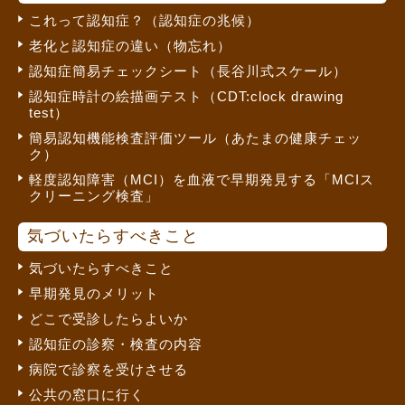
これって認知症？（認知症の兆候）
老化と認知症の違い（物忘れ）
認知症簡易チェックシート（長谷川式スケール）
認知症時計の絵描画テスト（CDT:clock drawing
test）
簡易認知機能検査評価ツール（あたまの健康チェッ
ク）
軽度認知障害（MCI）を血液で早期発見する「MCIス
クリーニング検査」
気づいたらすべきこと
気づいたらすべきこと
早期発見のメリット
どこで受診したらよいか
認知症の診察・検査の内容
病院で診察を受けさせる
公共の窓口に行く