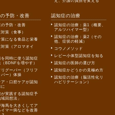
え、介護の負担を変える
症の予防・改善
認知症の治療
症の予防・改善
認知症の治療：薬1（概要、
アルツハイマー型）
症対策（食事）
認知症の治療：薬2（その
対策になる食品と栄養
他、症状の軽減）
症対策（アロマオイ
コウノメソッド
レビー小体型認知症を知る
頭を同時に使う認知症
（BDNFを増やす）
認知症の医師の選び方
フリグーパー（フリフ
認知症かどうかの見極め方
ッパー）体操
認知症の治療（脳活性化リ
ケア・口腔ケアが認知
ハビリテーション）
防に
館が実践する認知症予
地域回想法」
が海馬を大きくしてア
ハイマー病などを改善
る？