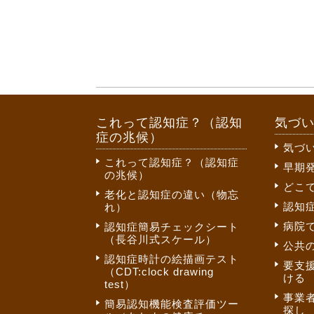
これって認知症？（認知
気づ
症の兆候）
気づ
これって認知症？（認知症
早期
の兆候）
どこ
老化と認知症の違い（物忘
認知
れ）
病院
認知症簡易チェックシート
（長谷川式スケール）
公共
認知症時計の絵描画テスト
要支
（CDT:clock drawing
ける
test）
事業
簡易認知機能検査評価ツー
探し