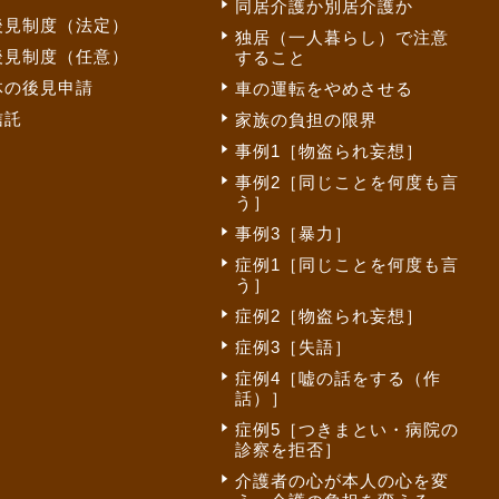
同居介護か別居介護か
後見制度（法定）
独居（一人暮らし）で注意
後見制度（任意）
すること
体の後見申請
車の運転をやめさせる
信託
家族の負担の限界
事例1［物盗られ妄想］
事例2［同じことを何度も言
う］
事例3［暴力］
症例1［同じことを何度も言
う］
症例2［物盗られ妄想］
症例3［失語］
症例4［嘘の話をする（作
話）］
症例5［つきまとい・病院の
診察を拒否］
介護者の心が本人の心を変