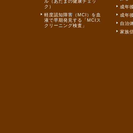
ル（あたまの健康チェッ
ク）
成年
軽度認知障害（MCI）を血
成年
液で早期発見する「MCIス
自治
クリーニング検査」
家族