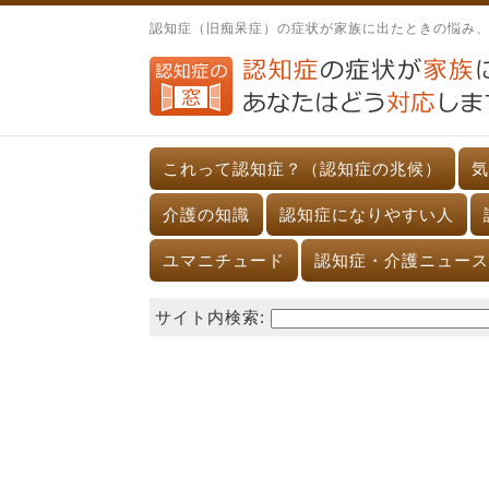
認知症（旧痴呆症）の症状が家族に出たときの悩み
これって認知症？（認知症の兆候）
気
介護の知識
認知症になりやすい人
ユマニチュード
認知症・介護ニュース
サイト内検索: