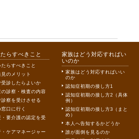
いたらすべきこと
家族はどう対応すればい
いのか
いたらすべきこと
家族はどう対応すればいい
発見のメリット
のか
で受診したらよいか
認知症初期の接し方1
症の診察・検査の内容
認知症初期の接し方2（具体
で診察を受けさせる
例）
の窓口に行く
認知症初期の接し方3（まと
め）
援・要介護の認定を受
本人へ告知するかどうか
者・ケアマネージャー
誰が面倒を見るのか