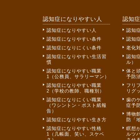
認知症になりやすい人
認知
認知症になりやすい人
認知
認知症になりやすい条件
認知
認知症になりにくい条件
老化
認知症になりやすい生活習
認知
慣
ル）
認知症になりやすい職業
体と
1（公務員、サラリーマン）
予防法
認知症になりやすい職業
フリ
2（学校の教師、職種別）
リグ
認知症になりにくい職業
歯の
（ワシントン・ポスト紙報
症予
告）
博物
認知症になりやすい生き方
防「
認知症になりやすい性格
瞑想
1（几帳面、笑い、スケベ
ルツ
さ）
させ