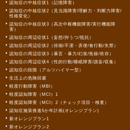
認知症の中核症状1（記憶障害）
認知症の中核症状2（見当識障害/理解力・判断力障害/
性格変化）
認知症の中核症状3（高次中枢機能障害/実行機能障
害）
認知症の周辺症状1（妄想/抑うつ/抵抗）
認知症の周辺症状2（徘徊/不潔・弄便/食行動/失禁）
認知症の周辺症状3（暴言・暴力/幻覚/焦燥/依存）
認知症の周辺症状4（性的行動/睡眠障害/譫妄/収集）
認知症の段階（アルツハイマー型）
生活上の危険回避
軽度行動障害（MBI）
軽度認知障害（MCI）1
軽度認知障害（MCI）2（チェック項目・検査）
認知症施策推進5か年計画(オレンジプラン)
新オレンジプラン1
新オレンジプラン2