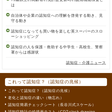
は
自治体や企業の認知症への理解を啓発する動き、見
守る動き
認知症になっても買い物を楽しむ英スーパーのスロ
ーショッピング
認知症の人を保護・救助する中学生・高校生、警察
署からは感謝状
認知症・介護ニュース
これって認知症？（認知症の兆候）
これって認知症？（認知症の兆候）
老化と認知症の違い（物忘れ）
認知症簡易チェックシート（長谷川式スケール）
認知症時計の絵描画テスト（CDT:clock drawing