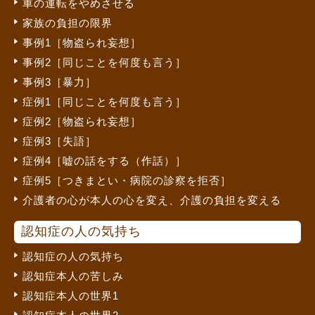
車の運転をやめさせる
家族の負担の限界
事例1［物盗られ妄想］
事例2［同じことを何度も言う］
事例3［暴力］
症例1［同じことを何度も言う］
症例2［物盗られ妄想］
症例3［失語］
症例4［嘘の話をする（作話）］
症例5［つきまとい・病院の診察を拒否］
介護者の心が本人の心を変え、介護の負担を変える
認知症の人の気持ち
認知症の人の気持ち
認知症本人の苦しみ
認知症本人の世界1