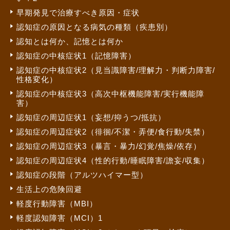
早期発見で治療すべき原因・症状
認知症の原因となる病気の種類（疾患別）
認知とは何か、記憶とは何か
認知症の中核症状1（記憶障害）
認知症の中核症状2（見当識障害/理解力・判断力障害/
性格変化）
認知症の中核症状3（高次中枢機能障害/実行機能障
害）
認知症の周辺症状1（妄想/抑うつ/抵抗）
認知症の周辺症状2（徘徊/不潔・弄便/食行動/失禁）
認知症の周辺症状3（暴言・暴力/幻覚/焦燥/依存）
認知症の周辺症状4（性的行動/睡眠障害/譫妄/収集）
認知症の段階（アルツハイマー型）
生活上の危険回避
軽度行動障害（MBI）
軽度認知障害（MCI）1