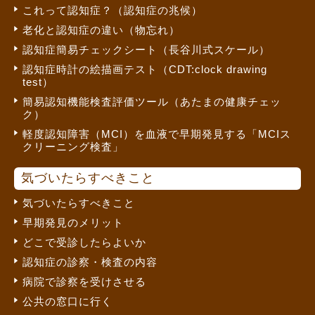
これって認知症？（認知症の兆候）
老化と認知症の違い（物忘れ）
認知症簡易チェックシート（長谷川式スケール）
認知症時計の絵描画テスト（CDT:clock drawing
test）
簡易認知機能検査評価ツール（あたまの健康チェッ
ク）
軽度認知障害（MCI）を血液で早期発見する「MCIス
クリーニング検査」
気づいたらすべきこと
気づいたらすべきこと
早期発見のメリット
どこで受診したらよいか
認知症の診察・検査の内容
病院で診察を受けさせる
公共の窓口に行く