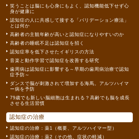
笑うことは脳にも心身にもよく、認知機能低下せず心
身が健康に
認知症の人に共感して接する「バリデーション療法」
とは何か
高齢者の主観年齢が高いと認知症になりやすいのか
高齢者の睡眠不足は認知症を招く
認知症率を低下させたイギリスの方法
音楽と動作学習で認知症を改善する研究
歯周病は認知症に影響する～早期の歯周病治療で認知
症予防～
ダンスで脳が刺激されて増加する海馬。アルツハイマ
ー病を予防
79歳でも新しい脳細胞は生まれる？高齢でも脳を成長
させる生活習慣
認知症の治療
認知症の治療：薬1（概要、アルツハイマー型）
認知症の治療：薬2（その他、症状の軽減）