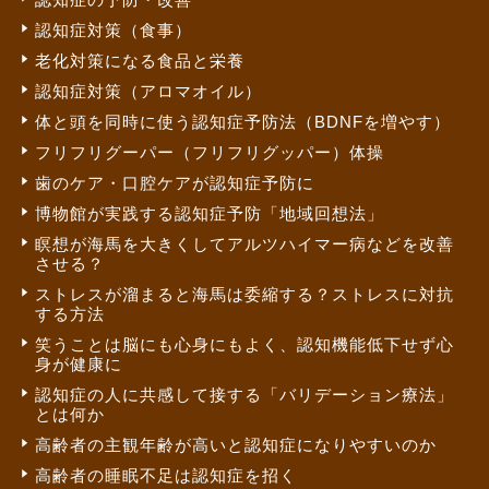
認知症対策（食事）
老化対策になる食品と栄養
認知症対策（アロマオイル）
体と頭を同時に使う認知症予防法（BDNFを増やす）
フリフリグーパー（フリフリグッパー）体操
歯のケア・口腔ケアが認知症予防に
博物館が実践する認知症予防「地域回想法」
瞑想が海馬を大きくしてアルツハイマー病などを改善
させる？
ストレスが溜まると海馬は委縮する？ストレスに対抗
する方法
笑うことは脳にも心身にもよく、認知機能低下せず心
身が健康に
認知症の人に共感して接する「バリデーション療法」
とは何か
高齢者の主観年齢が高いと認知症になりやすいのか
高齢者の睡眠不足は認知症を招く