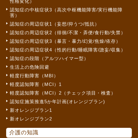
性格変化）
認知症の中核症状3（高次中枢機能障害/実行機能障
害）
認知症の周辺症状1（妄想/抑うつ/抵抗）
認知症の周辺症状2（徘徊/不潔・弄便/食行動/失禁）
認知症の周辺症状3（暴言・暴力/幻覚/焦燥/依存）
認知症の周辺症状4（性的行動/睡眠障害/譫妄/収集）
認知症の段階（アルツハイマー型）
生活上の危険回避
軽度行動障害（MBI）
軽度認知障害（MCI）1
軽度認知障害（MCI）2（チェック項目・検査）
認知症施策推進5か年計画(オレンジプラン)
新オレンジプラン1
新オレンジプラン2
介護の知識