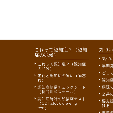
これって認知症？（認知
気づ
症の兆候）
気づ
これって認知症？（認知症
早期
の兆候）
どこ
老化と認知症の違い（物忘
認知
れ）
病院
認知症簡易チェックシート
（長谷川式スケール）
公共
認知症時計の絵描画テスト
要支
（CDT:clock drawing
ける
test）
事業