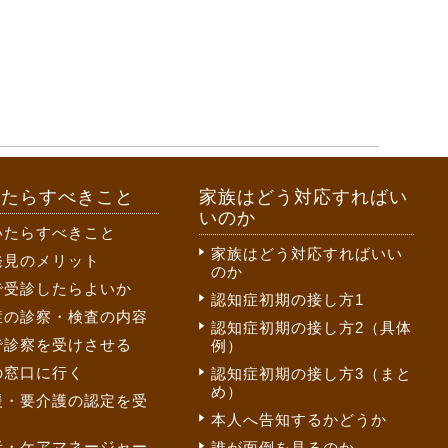
いたらすべきこと
家族はどう対応すればい
いのか
いたらすべきこと
家族はどう対応すればいい
発見のメリット
のか
で受診したらよいか
認知症初期の接し方1
症の診察・検査の内容
認知症初期の接し方2（具体
で診察を受けさせる
例）
の窓口に行く
認知症初期の接し方3（まと
め）
援・要介護の認定を受
本人へ告知するかどうか
者・ケアマネージャー
誰が面倒を見るのか