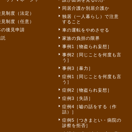
同居介護か別居介護か
後見制度（法定）
独居（一人暮らし）で注意
後見制度（任意）
すること
体の後見申請
車の運転をやめさせる
信託
家族の負担の限界
事例1［物盗られ妄想］
事例2［同じことを何度も言
う］
事例3［暴力］
症例1［同じことを何度も言
う］
症例2［物盗られ妄想］
症例3［失語］
症例4［嘘の話をする（作
話）］
症例5［つきまとい・病院の
診察を拒否］