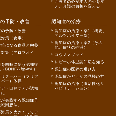
介護者の心が本人の心を変
え、介護の負担を変える
症の予防・改善
認知症の治療
症の予防・改善
認知症の治療：薬1（概要、
アルツハイマー型）
症対策（食事）
認知症の治療：薬2（その
対策になる食品と栄養
他、症状の軽減）
症対策（アロマオイ
コウノメソッド
レビー小体型認知症を知る
頭を同時に使う認知症
（BDNFを増やす）
認知症の医師の選び方
フリグーパー（フリフ
認知症かどうかの見極め方
ッパー）体操
認知症の治療（脳活性化リ
ケア・口腔ケアが認知
ハビリテーション）
防に
館が実践する認知症予
地域回想法」
が海馬を大きくしてア