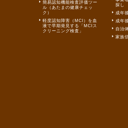
簡易認知機能検査評価ツー
探し
ル（あたまの健康チェッ
ク）
成年
軽度認知障害（MCI）を血
成年
液で早期発見する「MCIス
自治
クリーニング検査」
家族