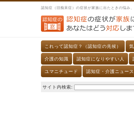
認知症（旧痴呆症）の症状が家族に出たときの悩み
これって認知症？（認知症の兆候）
気
介護の知識
認知症になりやすい人
ユマニチュード
認知症・介護ニュース
サイト内検索: