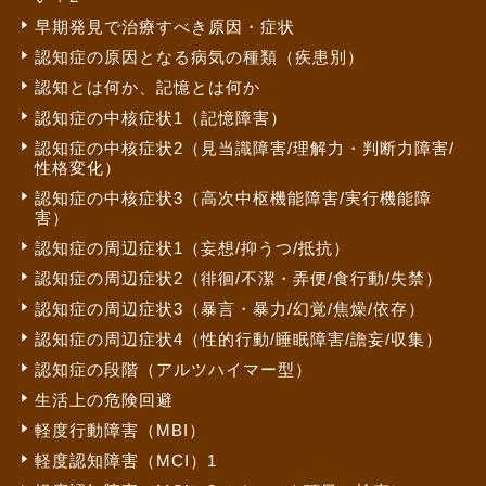
早期発見で治療すべき原因・症状
認知症の原因となる病気の種類（疾患別）
認知とは何か、記憶とは何か
認知症の中核症状1（記憶障害）
認知症の中核症状2（見当識障害/理解力・判断力障害/
性格変化）
認知症の中核症状3（高次中枢機能障害/実行機能障
害）
認知症の周辺症状1（妄想/抑うつ/抵抗）
認知症の周辺症状2（徘徊/不潔・弄便/食行動/失禁）
認知症の周辺症状3（暴言・暴力/幻覚/焦燥/依存）
認知症の周辺症状4（性的行動/睡眠障害/譫妄/収集）
認知症の段階（アルツハイマー型）
生活上の危険回避
軽度行動障害（MBI）
軽度認知障害（MCI）1