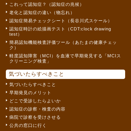
これって認知症？（認知症の兆候）
老化と認知症の違い（物忘れ）
認知症簡易チェックシート（長谷川式スケール）
認知症時計の絵描画テスト（CDT:clock drawing
test）
簡易認知機能検査評価ツール（あたまの健康チェッ
ク）
軽度認知障害（MCI）を血液で早期発見する「MCIス
クリーニング検査」
気づいたらすべきこと
気づいたらすべきこと
早期発見のメリット
どこで受診したらよいか
認知症の診察・検査の内容
病院で診察を受けさせる
公共の窓口に行く