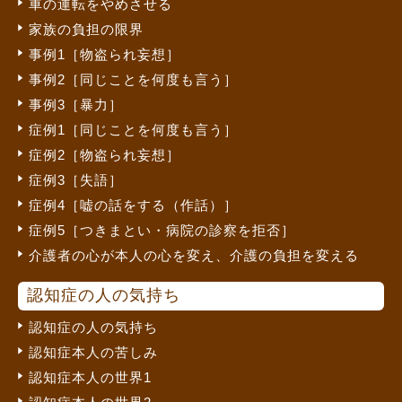
車の運転をやめさせる
家族の負担の限界
事例1［物盗られ妄想］
事例2［同じことを何度も言う］
事例3［暴力］
症例1［同じことを何度も言う］
症例2［物盗られ妄想］
症例3［失語］
症例4［嘘の話をする（作話）］
症例5［つきまとい・病院の診察を拒否］
介護者の心が本人の心を変え、介護の負担を変える
認知症の人の気持ち
認知症の人の気持ち
認知症本人の苦しみ
認知症本人の世界1