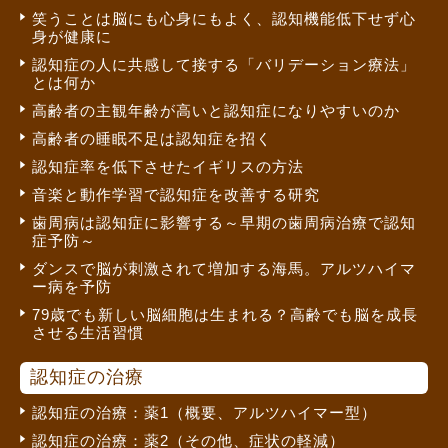
笑うことは脳にも心身にもよく、認知機能低下せず心
身が健康に
認知症の人に共感して接する「バリデーション療法」
とは何か
高齢者の主観年齢が高いと認知症になりやすいのか
高齢者の睡眠不足は認知症を招く
認知症率を低下させたイギリスの方法
音楽と動作学習で認知症を改善する研究
歯周病は認知症に影響する～早期の歯周病治療で認知
症予防～
ダンスで脳が刺激されて増加する海馬。アルツハイマ
ー病を予防
79歳でも新しい脳細胞は生まれる？高齢でも脳を成長
させる生活習慣
認知症の治療
認知症の治療：薬1（概要、アルツハイマー型）
認知症の治療：薬2（その他、症状の軽減）