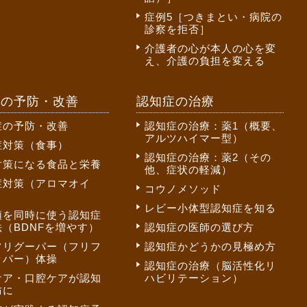
症例5［つきまとい・病院の
診察を拒否］
介護者の心が本人の心を変
え、介護の負担を変える
症の予防・改善
認知症の治療
症の予防・改善
認知症の治療：薬1（概要、
アルツハイマー型）
症対策（食事）
認知症の治療：薬2（その
対策になる食品と栄養
他、症状の軽減）
症対策（アロマオイ
コウノメソッド
レビー小体型認知症を知る
頭を同時に使う認知症
（BDNFを増やす）
認知症の医師の選び方
フリグーパー（フリフ
認知症かどうかの見極め方
ッパー）体操
認知症の治療（脳活性化リ
ケア・口腔ケアが認知
ハビリテーション）
防に