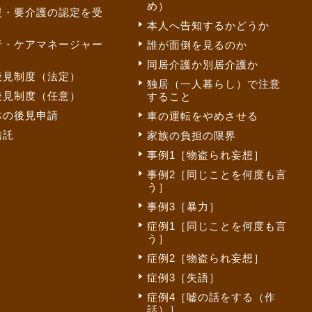
め）
援・要介護の認定を受
本人へ告知するかどうか
者・ケアマネージャー
誰が面倒を見るのか
同居介護か別居介護か
後見制度（法定）
独居（一人暮らし）で注意
後見制度（任意）
すること
体の後見申請
車の運転をやめさせる
信託
家族の負担の限界
事例1［物盗られ妄想］
事例2［同じことを何度も言
う］
事例3［暴力］
症例1［同じことを何度も言
う］
症例2［物盗られ妄想］
症例3［失語］
症例4［嘘の話をする（作
話）］