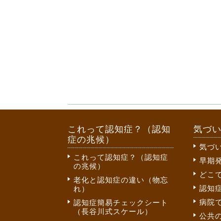
これって認知症？（認知
気づ
症の兆候）
気づ
これって認知症？（認知症
早期
の兆候）
どこ
老化と認知症の違い（物忘
認知
れ）
病院
認知症簡易チェックシート
（長谷川式スケール）
公共