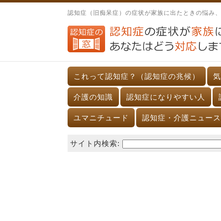
認知症（旧痴呆症）の症状が家族に出たときの悩み
これって認知症？（認知症の兆候）
気
介護の知識
認知症になりやすい人
ユマニチュード
認知症・介護ニュース
サイト内検索: