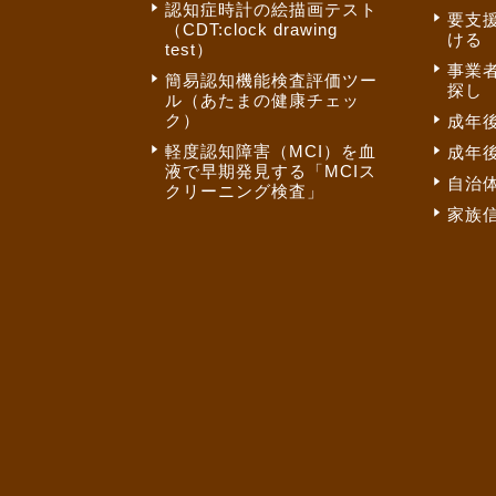
認知症時計の絵描画テスト
要支
（CDT:clock drawing
ける
test）
事業
簡易認知機能検査評価ツー
探し
ル（あたまの健康チェッ
ク）
成年
軽度認知障害（MCI）を血
成年
液で早期発見する「MCIス
自治
クリーニング検査」
家族