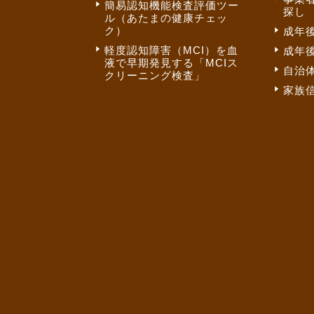
簡易認知機能検査評価ツー
探し
ル（あたまの健康チェッ
ク）
成年
軽度認知障害（MCI）を血
成年
液で早期発見する「MCIス
自治
クリーニング検査」
家族