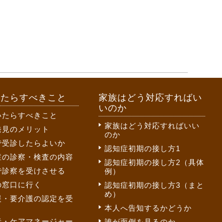
いたらすべきこと
家族はどう対応すればい
いのか
いたらすべきこと
家族はどう対応すればいい
発見のメリット
のか
で受診したらよいか
認知症初期の接し方1
症の診察・検査の内容
認知症初期の接し方2（具体
で診察を受けさせる
例）
の窓口に行く
認知症初期の接し方3（まと
め）
援・要介護の認定を受
本人へ告知するかどうか
者・ケアマネージャー
誰が面倒を見るのか