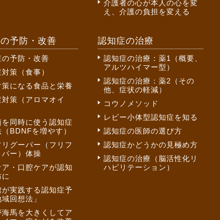
介護者の心が本人の心を変
え、介護の負担を変える
症の予防・改善
認知症の治療
症の予防・改善
認知症の治療：薬1（概要、
アルツハイマー型）
症対策（食事）
認知症の治療：薬2（その
対策になる食品と栄養
他、症状の軽減）
症対策（アロマオイ
コウノメソッド
レビー小体型認知症を知る
頭を同時に使う認知症
（BDNFを増やす）
認知症の医師の選び方
フリグーパー（フリフ
認知症かどうかの見極め方
ッパー）体操
認知症の治療（脳活性化リ
ケア・口腔ケアが認知
ハビリテーション）
防に
館が実践する認知症予
地域回想法」
が海馬を大きくしてア