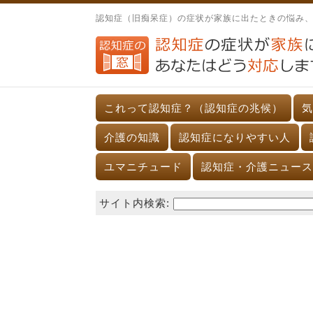
認知症（旧痴呆症）の症状が家族に出たときの悩み
これって認知症？（認知症の兆候）
気
介護の知識
認知症になりやすい人
ユマニチュード
認知症・介護ニュース
サイト内検索: