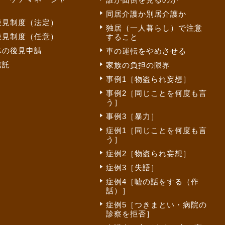
同居介護か別居介護か
後見制度（法定）
独居（一人暮らし）で注意
後見制度（任意）
すること
体の後見申請
車の運転をやめさせる
信託
家族の負担の限界
事例1［物盗られ妄想］
事例2［同じことを何度も言
う］
事例3［暴力］
症例1［同じことを何度も言
う］
症例2［物盗られ妄想］
症例3［失語］
症例4［嘘の話をする（作
話）］
症例5［つきまとい・病院の
診察を拒否］