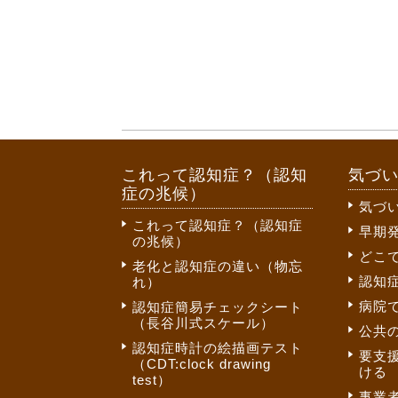
これって認知症？（認知
気づ
症の兆候）
気づ
これって認知症？（認知症
早期
の兆候）
どこ
老化と認知症の違い（物忘
認知
れ）
病院
認知症簡易チェックシート
（長谷川式スケール）
公共
認知症時計の絵描画テスト
要支
（CDT:clock drawing
ける
test）
事業