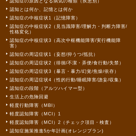
認知症の原因となる病気の種類（疾患別）
認知とは何か、記憶とは何か
認知症の中核症状1（記憶障害）
認知症の中核症状2（見当識障害/理解力・判断力障害/
性格変化）
認知症の中核症状3（高次中枢機能障害/実行機能障
害）
認知症の周辺症状1（妄想/抑うつ/抵抗）
認知症の周辺症状2（徘徊/不潔・弄便/食行動/失禁）
認知症の周辺症状3（暴言・暴力/幻覚/焦燥/依存）
認知症の周辺症状4（性的行動/睡眠障害/譫妄/収集）
認知症の段階（アルツハイマー型）
生活上の危険回避
軽度行動障害（MBI）
軽度認知障害（MCI）1
軽度認知障害（MCI）2（チェック項目・検査）
認知症施策推進5か年計画(オレンジプラン)