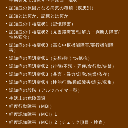
認知症の原因となる病気の種類（疾患別）
認知とは何か、記憶とは何か
認知症の中核症状1（記憶障害）
認知症の中核症状2（見当識障害/理解力・判断力障害/
性格変化）
認知症の中核症状3（高次中枢機能障害/実行機能障
害）
認知症の周辺症状1（妄想/抑うつ/抵抗）
認知症の周辺症状2（徘徊/不潔・弄便/食行動/失禁）
認知症の周辺症状3（暴言・暴力/幻覚/焦燥/依存）
認知症の周辺症状4（性的行動/睡眠障害/譫妄/収集）
認知症の段階（アルツハイマー型）
生活上の危険回避
軽度行動障害（MBI）
軽度認知障害（MCI）1
軽度認知障害（MCI）2（チェック項目・検査）