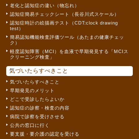
老化と認知症の違い（物忘れ）
認知症簡易チェックシート（長谷川式スケール）
認知症時計の絵描画テスト（CDT:clock drawing
test）
簡易認知機能検査評価ツール（あたまの健康チェッ
ク）
軽度認知障害（MCI）を血液で早期発見する「MCIス
クリーニング検査」
気づいたらすべきこと
気づいたらすべきこと
早期発見のメリット
どこで受診したらよいか
認知症の診察・検査の内容
病院で診察を受けさせる
公共の窓口に行く
要支援・要介護の認定を受ける