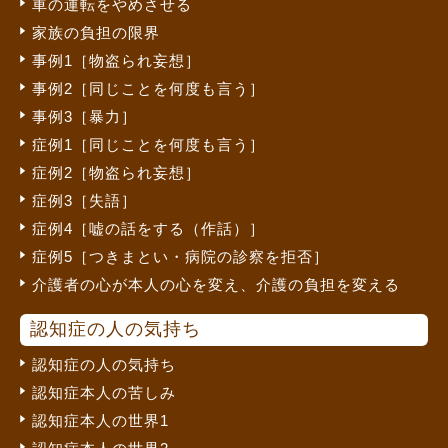
車の運転をやめさせる
家族の負担の限界
事例1［物盗られ妄想］
事例2［同じことを何度も言う］
事例3［暴力］
症例1［同じことを何度も言う］
症例2［物盗られ妄想］
症例3［失語］
症例4［嘘の話をする（作話）］
症例5［つきまとい・病院の診察を拒否］
介護者の心が本人の心を変え、介護の負担を変える
認知症の人の気持ち
認知症の人の気持ち
認知症本人の苦しみ
認知症本人の世界1