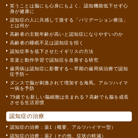
笑うことは脳にも心身にもよく、認知機能低下せず心
身が健康に
認知症の人に共感して接する「バリデーション療法」
とは何か
高齢者の主観年齢が高いと認知症になりやすいのか
高齢者の睡眠不足は認知症を招く
認知症率を低下させたイギリスの方法
音楽と動作学習で認知症を改善する研究
歯周病は認知症に影響する～早期の歯周病治療で認知
症予防～
ダンスで脳が刺激されて増加する海馬。アルツハイマ
ー病を予防
79歳でも新しい脳細胞は生まれる？高齢でも脳を成長
させる生活習慣
認知症の治療
認知症の治療：薬1（概要、アルツハイマー型）
認知症の治療：薬2（その他、症状の軽減）