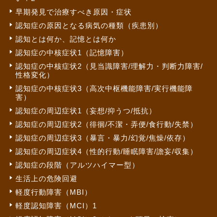
早期発見で治療すべき原因・症状
認知症の原因となる病気の種類（疾患別）
認知とは何か、記憶とは何か
認知症の中核症状1（記憶障害）
認知症の中核症状2（見当識障害/理解力・判断力障害/
性格変化）
認知症の中核症状3（高次中枢機能障害/実行機能障
害）
認知症の周辺症状1（妄想/抑うつ/抵抗）
認知症の周辺症状2（徘徊/不潔・弄便/食行動/失禁）
認知症の周辺症状3（暴言・暴力/幻覚/焦燥/依存）
認知症の周辺症状4（性的行動/睡眠障害/譫妄/収集）
認知症の段階（アルツハイマー型）
生活上の危険回避
軽度行動障害（MBI）
軽度認知障害（MCI）1