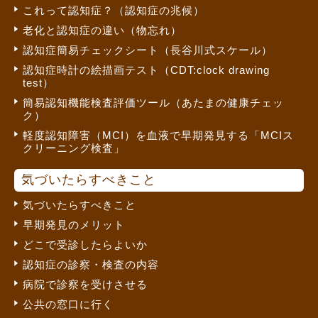
これって認知症？（認知症の兆候）
老化と認知症の違い（物忘れ）
認知症簡易チェックシート（長谷川式スケール）
認知症時計の絵描画テスト（CDT:clock drawing
test）
簡易認知機能検査評価ツール（あたまの健康チェッ
ク）
軽度認知障害（MCI）を血液で早期発見する「MCIス
クリーニング検査」
気づいたらすべきこと
気づいたらすべきこと
早期発見のメリット
どこで受診したらよいか
認知症の診察・検査の内容
病院で診察を受けさせる
公共の窓口に行く